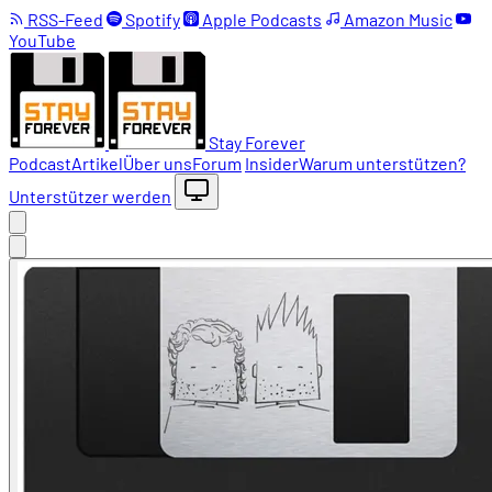
RSS-Feed
Spotify
Apple Podcasts
Amazon Music
YouTube
Stay Forever
Podcast
Artikel
Über uns
Forum
Insider
Warum unterstützen?
Unterstützer werden