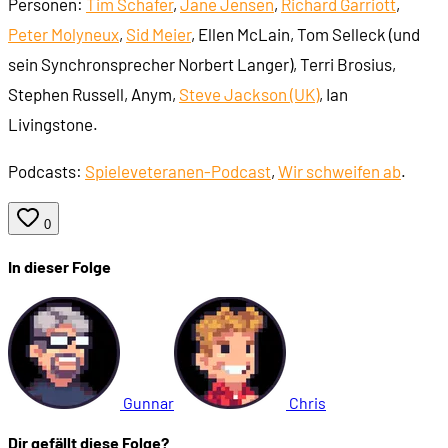
Personen:
Tim Schafer
,
Jane Jensen
,
Richard Garriott
,
Peter Molyneux
,
Sid Meier
, Ellen McLain, Tom Selleck (und
sein Synchronsprecher Norbert Langer), Terri Brosius,
Stephen Russell, Anym,
Steve Jackson (UK)
, Ian
Livingstone.
Podcasts:
Spieleveteranen-Podcast
,
Wir schweifen ab
.
0
In dieser Folge
Gunnar
Chris
Dir gefällt diese Folge?