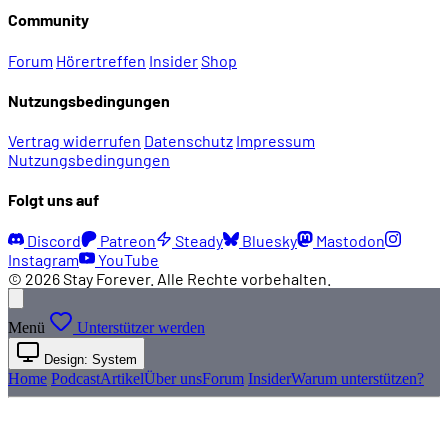
Community
Forum
Hörertreffen
Insider
Shop
Nutzungsbedingungen
Vertrag widerrufen
Datenschutz
Impressum
Nutzungsbedingungen
Folgt uns auf
Discord
Patreon
Steady
Bluesky
Mastodon
Instagram
YouTube
© 2026 Stay Forever. Alle Rechte vorbehalten.
Menü
Unterstützer werden
Design: System
Home
Podcast
Artikel
Über uns
Forum
Insider
Warum unterstützen?