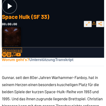
Space Hulk (SF 33)
00:00:00
Abonnieren
Worum geht's?
Unterstützung
Transkript
Gunnar, seit den 80er Jahren Warhammer-Fanboy, hat in
seinem Herzen einen besonders kuscheligen Platz für die
beiden Spiele der kurzen Space-Hulk-Reihe von 1993 und
1995. Und das ihnen zugrunde liegende Brettspiel. Christian
hingegen kann mit dem ganzen Zinnober nichts anfangen,