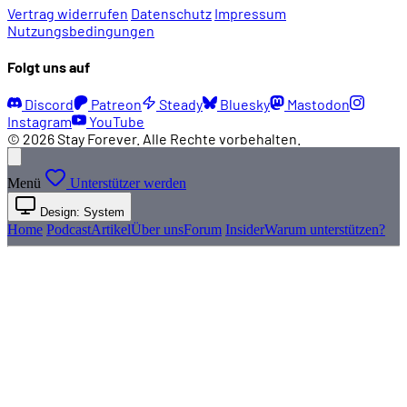
Vertrag widerrufen
Datenschutz
Impressum
Nutzungsbedingungen
Folgt uns auf
Discord
Patreon
Steady
Bluesky
Mastodon
Instagram
YouTube
© 2026 Stay Forever. Alle Rechte vorbehalten.
Menü
Unterstützer werden
Design: System
Home
Podcast
Artikel
Über uns
Forum
Insider
Warum unterstützen?