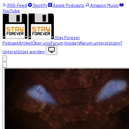
RSS-Feed
Spotify
Apple Podcasts
Amazon Music
YouTube
Stay Forever
Podcast
Artikel
Über uns
Forum
Insider
Warum unterstützen?
Unterstützer werden