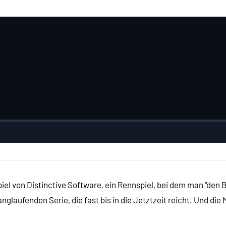
piel von Distinctive Software, ein Rennspiel, bei dem man "den
nglaufenden Serie, die fast bis in die Jetztzeit reicht. Und die