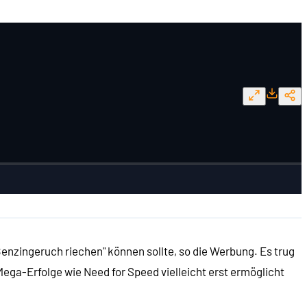
 Benzingeruch riechen" können sollte, so die Werbung. Es trug
 Mega-Erfolge wie Need for Speed vielleicht erst ermöglicht