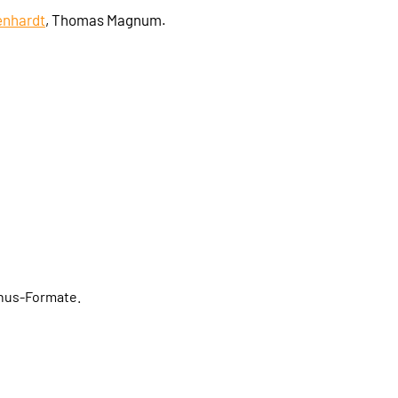
enhardt
, Thomas Magnum.
onus-Formate.