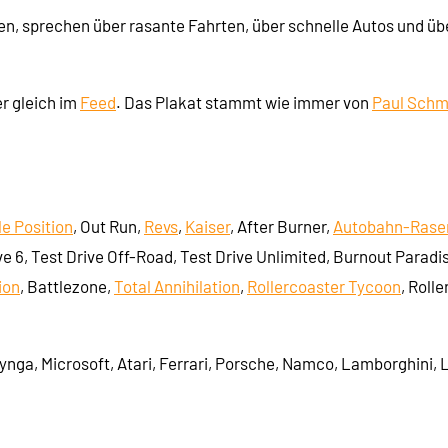
en, sprechen über rasante Fahrten, über schnelle Autos und übe
r gleich im
Feed
. Das Plakat stammt wie immer von
Paul Schm
le Position
, Out Run,
Revs
,
Kaiser
, After Burner,
Autobahn-Rase
ve 6, Test Drive Off-Road, Test Drive Unlimited, Burnout Paradis
ion
, Battlezone,
Total Annihilation
,
Rollercoaster Tycoon
, Roll
Zynga, Microsoft, Atari, Ferrari, Porsche, Namco, Lamborghini, 