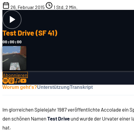
26. Februar 2015
1 Std. 2 Min.
Test Drive (SF 41)
00:00:00
Abonnieren
Worum geht's?
Unterstützung
Transkript
Im glorreichen Spielejahr 1987 veröffentlichte Accolade ein S
den schönen Namen
Test Drive
und wurde der Urvater einer la
hat.