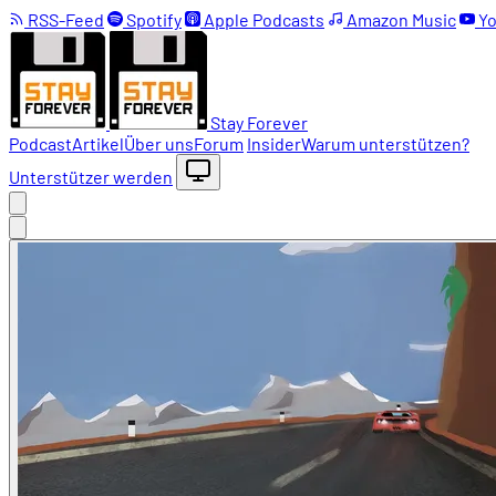
RSS-Feed
Spotify
Apple Podcasts
Amazon Music
Yo
Stay Forever
Podcast
Artikel
Über uns
Forum
Insider
Warum unterstützen?
Unterstützer werden