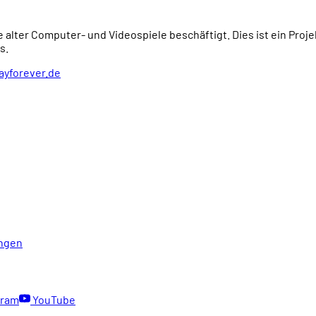
e alter Computer- und Videospiele beschäftigt. Dies ist ein Proj
s.
ayforever.de
ngen
gram
YouTube