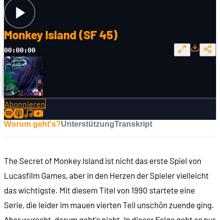
Monkey Island (SF 45)
00:00:00
Abonnieren
Worum geht's?
Unterstützung
Transkript
The Secret of Monkey Island ist nicht das erste Spiel von
Lucasfilm Games, aber in den Herzen der Spieler vielleicht
das wichtigste. Mit diesem Titel von 1990 startete eine
Serie, die leider im mauen vierten Teil unschön zuende ging.
Aber wurscht, darum geht's nicht. In dieser Folge geht es nur