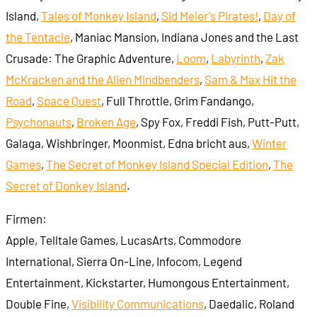
Island,
Tales of Monkey Island
,
Sid Meier's Pirates!
,
Day of
the Tentacle
, Maniac Mansion, Indiana Jones and the Last
Crusade: The Graphic Adventure,
Loom
,
Labyrinth
,
Zak
McKracken and the Alien Mindbenders
,
Sam & Max Hit the
Road
,
Space Quest
, Full Throttle, Grim Fandango,
Psychonauts
,
Broken Age
, Spy Fox, Freddi Fish, Putt-Putt,
Galaga, Wishbringer, Moonmist, Edna bricht aus,
Winter
Games
,
The Secret of Monkey Island Special Edition
,
The
Secret of Donkey Island
.
Firmen:
Apple, Telltale Games, LucasArts, Commodore
International, Sierra On-Line, Infocom, Legend
Entertainment, Kickstarter, Humongous Entertainment,
Double Fine,
Visibility Communications
, Daedalic, Roland