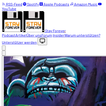
RSS-Feed
Spotify
Apple Podcasts
Amazon Music
YouTube
Stay Forever
Podcast
Artikel
Über uns
Forum
Insider
Warum unterstützen?
Unterstützer werden