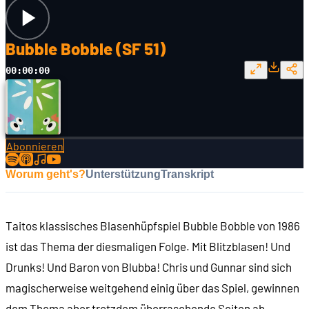
Bubble Bobble (SF 51)
00:00:00
Abonnieren
Worum geht's?
Unterstützung
Transkript
Taitos klassisches Blasenhüpfspiel Bubble Bobble von 1986
ist das Thema der diesmaligen Folge. Mit Blitzblasen! Und
Drunks! Und Baron von Blubba! Chris und Gunnar sind sich
magischerweise weitgehend einig über das Spiel, gewinnen
dem Thema aber trotzdem überraschende Seiten ab.