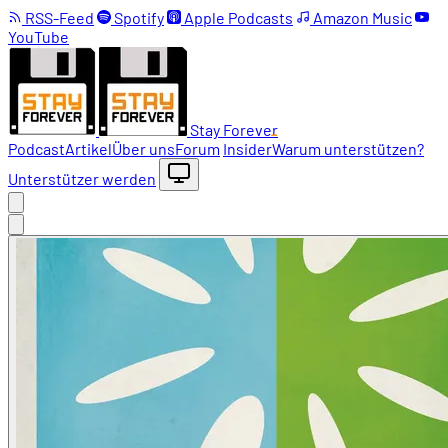
RSS-Feed
Spotify
Apple Podcasts
Amazon Music
YouTube
Stay Forever
Podcast
Artikel
Über uns
Forum
Insider
Warum unterstützen?
Unterstützer werden