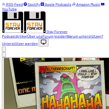
RSS-Feed
Spotify
Apple Podcasts
Amazon Music
YouTube
Stay Forever
Podcast
Artikel
Über uns
Forum
Insider
Warum unterstützen?
Unterstützer werden