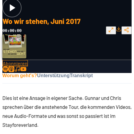
Wo wir stehen, Juni 2017
00:00:00
Abonnieren
Worum geht's?
Unterstützung
Transkript
Dies ist eine Ansage in eigener Sache. Gunnar und Chris
sprechen über die anstehende Tour, die kommenden Videos,
neue Audio-Formate und was sonst so passiert ist im
Stayforeverland.