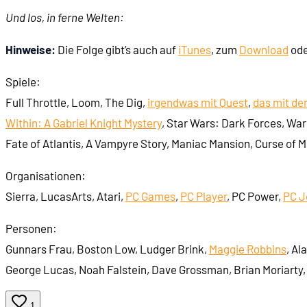
Und los, in ferne Welten:
Hinweise:
Die Folge gibt’s auch auf
iTunes
, zum
Download
ode
Spiele:
Full Throttle, Loom, The Dig,
irgendwas mit Quest
,
das mit de
Within: A Gabriel Knight Mystery
, Star Wars: Dark Forces, War
Fate of Atlantis, A Vampyre Story, Maniac Mansion, Curse of 
Organisationen:
Sierra, LucasArts, Atari,
PC Games
,
PC Player
, PC Power,
PC J
Personen:
Gunnars Frau, Boston Low, Ludger Brink,
Maggie Robbins
, Al
George Lucas, Noah Falstein, Dave Grossman, Brian Moriarty, Bi
1