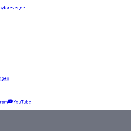
ayforever.de
ngen
gram
YouTube