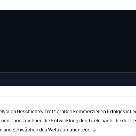
lvollen Geschichte. Trotz großen kommerziellen Erfolges ist es
ar und Chris zeichnen die Entwicklung des Titels nach, die der
rken und Schwächen des Weltraumabenteuers.