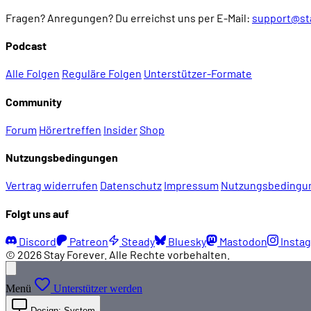
Fragen? Anregungen? Du erreichst uns per E-Mail:
support@st
Podcast
Alle Folgen
Reguläre Folgen
Unterstützer-Formate
Community
Forum
Hörertreffen
Insider
Shop
Nutzungsbedingungen
Vertrag widerrufen
Datenschutz
Impressum
Nutzungsbedingu
Folgt uns auf
Discord
Patreon
Steady
Bluesky
Mastodon
Insta
© 2026 Stay Forever. Alle Rechte vorbehalten.
Menü
Unterstützer werden
Design: System