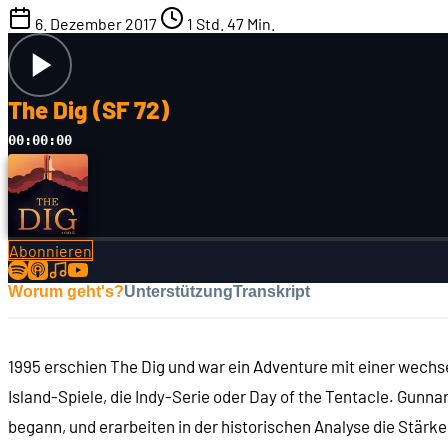
6. Dezember 2017
1 Std. 47 Min.
The Dig (SF 72)
00:00:00
Abonnieren
Worum geht's?
Unterstützung
Transkript
1995 erschien The Dig und war ein Adventure mit einer wechse
Island-Spiele, die Indy-Serie oder Day of the Tentacle. Gunn
begann, und erarbeiten in der historischen Analyse die Stä