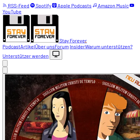
RSS-Feed
Spotify
Apple Podcasts
Amazon Music
YouTube
Stay Forever
Podcast
Artikel
Über uns
Forum
Insider
Warum unterstützen?
Unterstützer werden