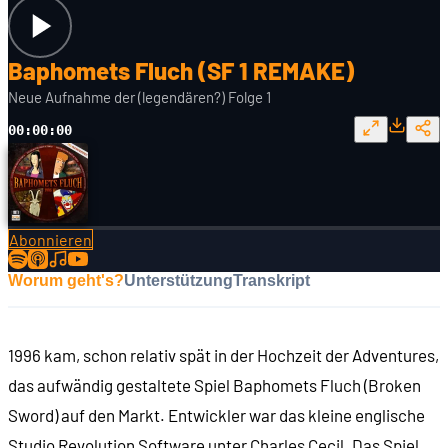
Baphomets Fluch (SF 1 REMAKE)
Neue Aufnahme der (legendären?) Folge 1
00:00:00
Abonnieren
Worum geht's?
Unterstützung
Transkript
1996 kam, schon relativ spät in der Hochzeit der Adventures,
das aufwändig gestaltete Spiel Baphomets Fluch (Broken
Sword) auf den Markt. Entwickler war das kleine englische
Studio Revolution Software unter Charles Cecil. Das Spiel