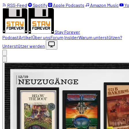
RSS-Feed
Spotify
Apple Podcasts
Amazon Music
Yo
Stay Forever
Podcast
Artikel
Über uns
Forum
Insider
Warum unterstützen?
Unterstützer werden