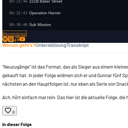
00:23:46
221B Baker Street
00:32:41
Operation Harrier
00:38:40
Sub Mission
Abonnieren
Worum geht's?
Unterstützung
Transkript
"Neuzugänge" ist das Format, das als Sieger aus einem klein
gekauft hat. In jeder Folge widmen sich er und Gunnar fünf Sp
nächsten an den Hauptfolgen ist, nur eben als Serie von Sna
Ach, hört einfach mal rein. Das hier ist die aktuelle Folge, die
0
In dieser Folge