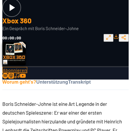
Xbox 360
Ein Gespräch mit Boris Schneider-Johne
00:00:00
Abonnieren
Worum geht's?
Unterstützung
Transkript
Boris Schneider-Johne ist eine Art Legende in der
deutschen Spieleszene: Er war einer der ersten
Spielejournalisten hierzulande und gründete mit Heinrich
Lenhardt die Zeitschriften Powerplay und PC Player. Er