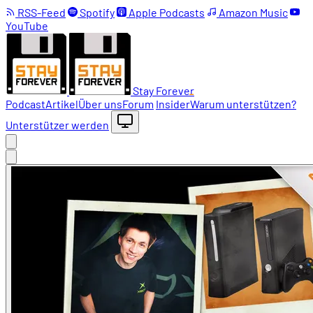
RSS-Feed
Spotify
Apple Podcasts
Amazon Music
YouTube
Stay Forever
Podcast
Artikel
Über uns
Forum
Insider
Warum unterstützen?
Unterstützer werden