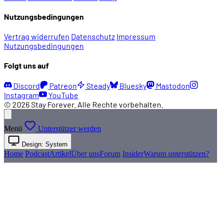
Nutzungsbedingungen
Vertrag widerrufen
Datenschutz
Impressum
Nutzungsbedingungen
Folgt uns auf
Discord
Patreon
Steady
Bluesky
Mastodon
Instagram
YouTube
© 2026 Stay Forever. Alle Rechte vorbehalten.
Menü
Unterstützer werden
Design: System
Home
Podcast
Artikel
Über uns
Forum
Insider
Warum unterstützen?