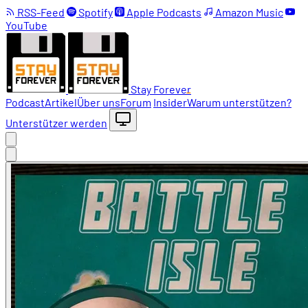
RSS-Feed
Spotify
Apple Podcasts
Amazon Music
YouTube
Stay Forever
Podcast
Artikel
Über uns
Forum
Insider
Warum unterstützen?
Unterstützer werden