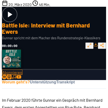
20. März 2020
46 Min.
Battle Isle: Interview mit Bernhard
Ewers
Gunnar spricht mit dem Macher des Rundenstrategie-Klassikers
00:00:00
Abonnieren
Worum geht's?
Unterstützung
Transkript
Im Februar 2020 führte Gunnar ein Gespräch mit Bernhard
Ewers, dem ersten Angestellten von Blue Byte. Bernhard