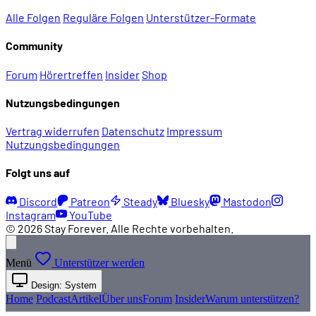
Alle Folgen
Reguläre Folgen
Unterstützer-Formate
Community
Forum
Hörertreffen
Insider
Shop
Nutzungsbedingungen
Vertrag widerrufen
Datenschutz
Impressum
Nutzungsbedingungen
Folgt uns auf
Discord
Patreon
Steady
Bluesky
Mastodon
Instagram
YouTube
© 2026 Stay Forever. Alle Rechte vorbehalten.
Menü
Unterstützer werden
Design: System
Home
Podcast
Artikel
Über uns
Forum
Insider
Warum unterstützen?