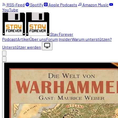
RSS-Feed
Spotify
Apple Podcasts
Amazon Music
YouTube
Stay Forever
Podcast
Artikel
Über uns
Forum
Insider
Warum unterstützen?
Unterstützer werden