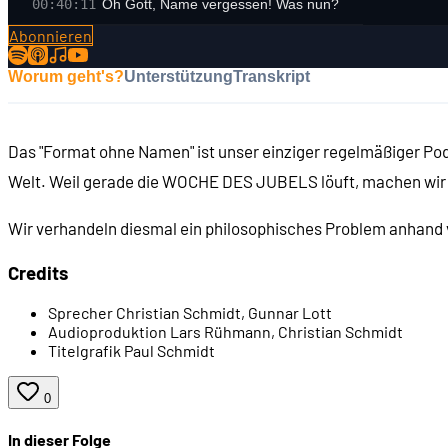
00:40:11
Oh Gott, Name vergessen! Was nun?
Abonnieren
Worum geht's?
Unterstützung
Transkript
Das "Format ohne Namen" ist unser einziger regelmäßiger Pod
Welt. Weil gerade die WOCHE DES JUBELS löuft, machen wir d
Wir verhandeln diesmal ein philosophisches Problem anhand
Credits
Sprecher
Christian Schmidt, Gunnar Lott
Audioproduktion
Lars Rühmann, Christian Schmidt
Titelgrafik
Paul Schmidt
0
In dieser Folge