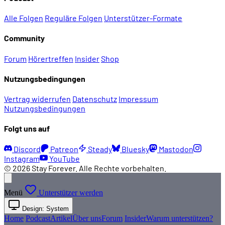
Alle Folgen
Reguläre Folgen
Unterstützer-Formate
Community
Forum
Hörertreffen
Insider
Shop
Nutzungsbedingungen
Vertrag widerrufen
Datenschutz
Impressum
Nutzungsbedingungen
Folgt uns auf
Discord
Patreon
Steady
Bluesky
Mastodon
Instagram
YouTube
© 2026 Stay Forever. Alle Rechte vorbehalten.
Menü
Unterstützer werden
Design: System
Home
Podcast
Artikel
Über uns
Forum
Insider
Warum unterstützen?