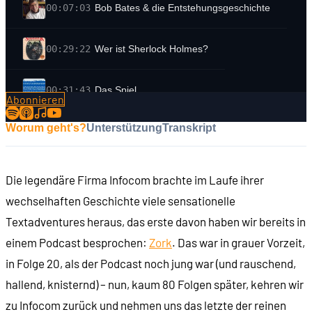
00:07:03
Bob Bates & die Entstehungsgeschichte
00:29:22
Wer ist Sherlock Holmes?
00:31:43
Das Spiel
Abonnieren
Worum geht's?
Unterstützung
Transkript
00:39:38
Feelies & Zeitung
00:44:47
Spielstruktur
Die legendäre Firma Infocom brachte im Laufe ihrer
wechselhaften Geschichte viele sensationelle
01:16:35
Das Pfeifenrätsel
Textadventures heraus, das erste davon haben wir bereits in
einem Podcast besprochen:
Zork
. Das war in grauer Vorzeit,
01:24:16
Das Tidenrätsel
in Folge 20, als der Podcast noch jung war (und rauschend,
hallend, knisternd) – nun, kaum 80 Folgen später, kehren wir
01:37:47
Handlung
zu Infocom zurück und nehmen uns das letzte der reinen