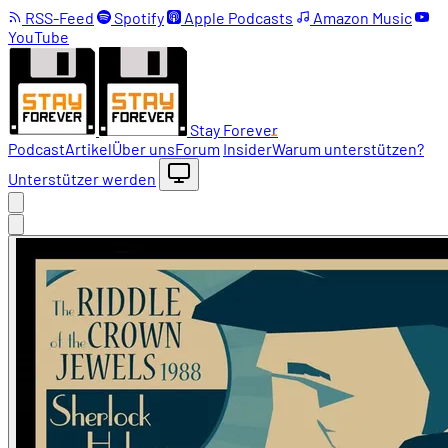
RSS-Feed
Spotify
Apple Podcasts
Amazon Music
YouTube
Stay Forever
Podcast
Artikel
Über uns
Forum
Insider
Warum unterstützen?
Unterstützer werden