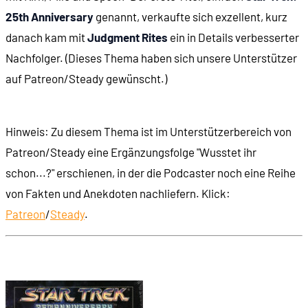
25th Anniversary
genannt, verkaufte sich exzellent, kurz
00:40:07
Der Spielablauf
danach kam mit
Judgment Rites
ein in Details verbesserter
Nachfolger. (Dieses Thema haben sich unsere Unterstützer
00:42:02
Die Crew und wie man sie einsetzt
auf Patreon/Steady gewünscht.)
00:49:43
Mit den englischen Originalstimmen
Hinweis: Zu diesem Thema ist im Unterstützerbereich von
00:54:17
Optionen und Lösungswege
Patreon/Steady eine Ergänzungsfolge "Wusstet ihr
schon...?" erschienen, in der die Podcaster noch eine Reihe
01:00:36
Captain Kirk wird bewertet
von Fakten und Anekdoten nachliefern. Klick:
Patreon
/
Steady
.
01:11:41
Die Raumkämpfe
01:19:56
Die Sternenkarte
01:21:20
Die finale Mission des ersten Spiels