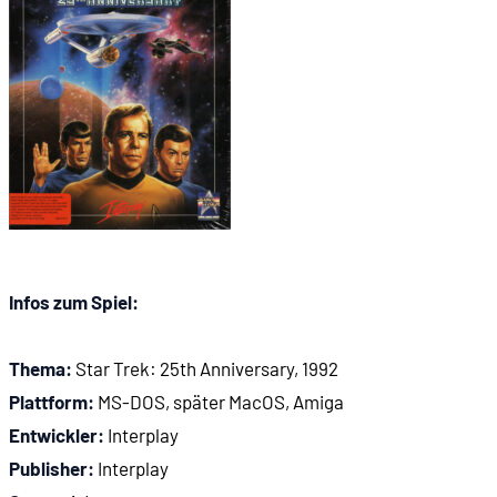
01:25:39
Judgment Rites
01:27:15
Gestaltung und Grafik
01:32:16
Story-Bocksprünge
01:35:28
No Man's Land
Infos zum Spiel:
01:37:38
Was kam danach?
Thema:
Star Trek: 25th Anniversary, 1992
Plattform:
MS-DOS, später MacOS, Amiga
Entwickler:
Interplay
Publisher:
Interplay