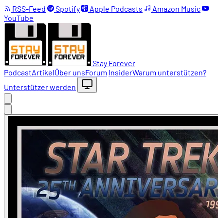
RSS-Feed
Spotify
Apple Podcasts
Amazon Music
YouTube
Stay Forever
Podcast
Artikel
Über uns
Forum
Insider
Warum unterstützen?
Unterstützer werden