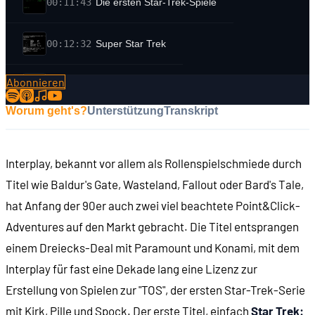
00:11:43
Die ersten Star-Trek-Spiele
00:12:32
Super Star Trek
Abonnieren
00:13:58
Phaser Strike
Worum geht's?
Unterstützung
Transkript
00:14:51
Die Jahre unter Simon & Schuster
Interplay, bekannt vor allem als Rollenspielschmiede durch
00:17:34
The Kobayashi Alternative und andere Katastrop
Titel wie Baldur's Gate, Wasteland, Fallout oder Bard's Tale,
hat Anfang der 90er auch zwei viel beachtete Point&Click-
00:21:54
Über Konami zu Interplay
Adventures auf den Markt gebracht. Die Titel entsprangen
einem Dreiecks-Deal mit Paramount und Konami, mit dem
00:31:10
Star Trek: 25th Anniversary
Interplay für fast eine Dekade lang eine Lizenz zur
Erstellung von Spielen zur "TOS", der ersten Star-Trek-Serie
00:35:24
Die Einsätze der Enterprise
mit Kirk, Pille und Spock. Der erste Titel, einfach
Star Trek: