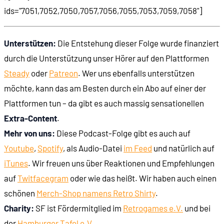
ids="7051,7052,7050,7057,7056,7055,7053,7059,7058"]
Unterstützen:
Die Entstehung dieser Folge wurde finanziert
durch die Unterstützung unser Hörer auf den Plattformen
Steady
oder
Patreon
. Wer uns ebenfalls unterstützen
möchte, kann das am Besten durch ein Abo auf einer der
Plattformen tun – da gibt es auch massig sensationellen
Extra-Content
.
Mehr von uns:
Diese Podcast-Folge gibt es auch auf
Youtube
,
Spotify
, als Audio-Datei
im Feed
und natürlich auf
iTunes
. Wir freuen uns über Reaktionen und Empfehlungen
auf
Twit
face
gram
oder wie das heißt. Wir haben auch einen
schönen
Merch-Shop namens Retro Shirty
.
Charity:
SF ist Fördermitglied im
Retrogames e.V.
und bei
der
Hamburger Tafel e.V.