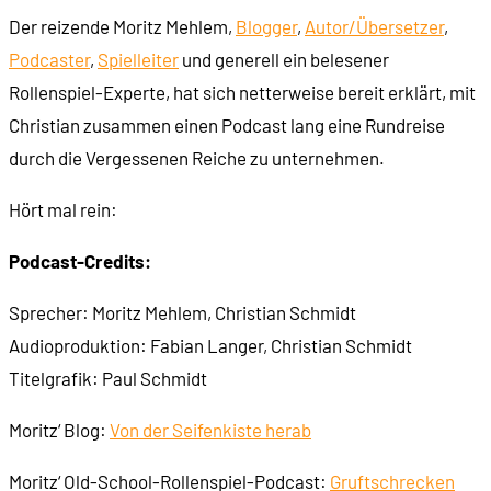
Der reizende Moritz Mehlem,
Blogger
,
Autor/Übersetzer
,
Pod
caster
00:40:50
,
Spielleiter
Wer lebt in Faerûn?
und generell ein belesener
Rollenspiel-Experte, hat sich netterweise bereit erklärt, mit
00:43:21
Machtgruppen in Faerûn
Christian zusammen einen Podcast lang eine Rundreise
durch die Vergessenen Reiche zu unternehmen.
00:52:21
Technologie und Magie
Hört mal rein:
00:54:55
Götter: Wie Sand am Meer
Podcast-Credits:
Sprecher: Moritz Mehlem, Christian Schmidt
01:02:50
Monster, Gegner und Gefahren
Audioproduktion: Fabian Langer, Christian Schmidt
Titelgrafik: Paul Schmidt
01:08:03
Warum sind die Forgotten Realms so beliebt?
Moritz‘ Blog:
Von der Seifenkiste herab
Moritz‘ Old-School-Rollenspiel-Podcast:
Gruftschrecken