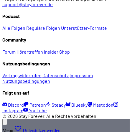
support@stayforever.de
Podcast
Alle Folgen
Reguläre Folgen
Unterstützer-Formate
Community
Forum
Hörertreffen
Insider
Shop
Nutzungsbedingungen
Vertrag widerrufen
Datenschutz
Impressum
Nutzungsbedingungen
Folgt uns auf
Discord
Patreon
Steady
Bluesky
Mastodon
Instagram
YouTube
© 2026 Stay Forever. Alle Rechte vorbehalten.
Menü
Unterstützer werden