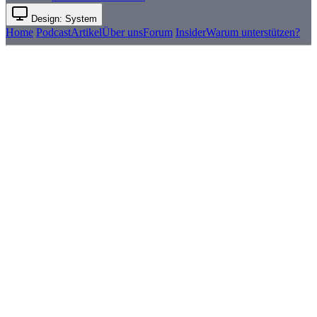
Design: System
Home
Podcast
Artikel
Über uns
Forum
Insider
Warum unterstützen?