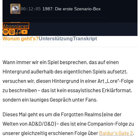
00:12:05
1987: Die erste Szenario-Box
Abonnieren
00:13:40
1993: Die zweite Box
Worum geht's?
Unterstützung
Transkript
00:15:16
Wie verändert sich die Welt der vergessenen Re
Wann immer wir ein Spiel besprechen, das auf einen
00:21:15
Der Kontinent Faerûn auf dem Planeten Toril
Hintergrund außerhalb des eigentlichen Spiels aufsetzt,
versuchen wir, diesen Hintergrund in einer Art „Lore“-Folge
00:25:11
Die Mondsee-Region
zu beschreiben – das ist kein essayistisches Erklärformat,
sondern ein launiges Gespräch unter Fans.
00:27:48
Die Schwertküste & Savage Frontier
Dieses Mal geht es um die Forgotten Realms (eine der
00:33:23
Und der Rest von Faerûn?
Welten von AD&D/D&D) – dies ist eine Companion-Folge zu
unserer gleichzeitig erschienen Folge über
Baldur's Gate 2
.
00:37:08
Das Unterreich