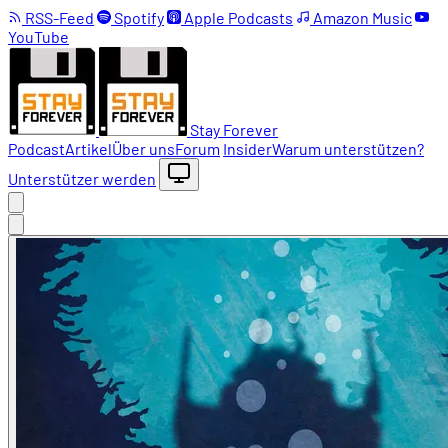
RSS-Feed
Spotify
Apple Podcasts
Amazon Music
YouTube
Stay Forever
Podcast
Artikel
Über uns
Forum
Insider
Warum unterstützen?
Unterstützer werden