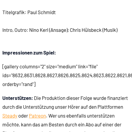
01:50:45
Die Entstehungsgeschichte
Titelgrafik: Paul Schmidt
01:54:47
Die Sielder (PC-Version)
Intro, Outro: Nino Kerl (Ansage); Chris Hülsbeck (Musik)
01:57:55
Vorarbeiten zu Schleichfahrt
Impressionen zum Spiel:
02:04:25
Dezentrales Arbeiten in der Studentenbude
[gallery columns="2" size="medium" link="file"
02:06:16
Der Autor: Helmut Halfmann
ids="8632,8631,8628,8627,8626,8625,8624,8623,8622,8621,86
orderby="rand"]
02:07:24
Crunch in Mühlheim
Unterstützen:
Die Produktion dieser Folge wurde finanziert
durch die Unterstützung unser Hörer auf den Plattformen
02:11:34
Wertungsausreißer Power Play
Steady
oder
Patreon
. Wer uns ebenfalls unterstützen
02:13:30
Ein erfolgreiches Spiel
möchte, kann das am Besten durch ein Abo auf einer der