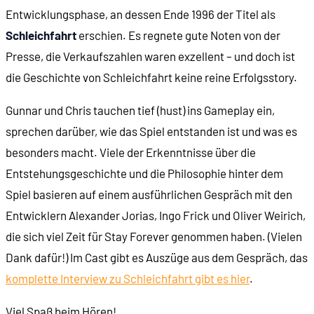
Entwicklungsphase, an dessen Ende 1996 der Titel als
Schleichfahrt
erschien. Es regnete gute Noten von der
00:33:48
3D-Grafik unter Wasser
Presse, die Verkaufszahlen waren exzellent – und doch ist
die Geschichte von Schleichfahrt keine reine Erfolgsstory.
00:35:11
Die Verfolgeransicht
Gunnar und Chris tauchen tief (hust) ins Gameplay ein,
00:38:22
Stationen, Anlagen und Geschütztürme
sprechen darüber, wie das Spiel entstanden ist und was es
besonders macht. Viele der Erkenntnisse über die
00:40:29
Im Cockpit: Das Interface
Entstehungsgeschichte und die Philosophie hinter dem
Spiel basieren auf einem ausführlichen Gespräch mit den
00:45:58
Tastaturbefehle: Muss man lernen
Entwicklern Alexander Jorias, Ingo Frick und Oliver Weirich,
die sich viel Zeit für Stay Forever genommen haben. (Vielen
00:51:18
Das Waffen-Handbuch
Dank dafür!) Im Cast gibt es Auszüge aus dem Gespräch, das
komplette Interview zu Schleichfahrt gibt es hier
.
00:51:35
Missionsbeschreibungen
Viel Spaß beim Hören!