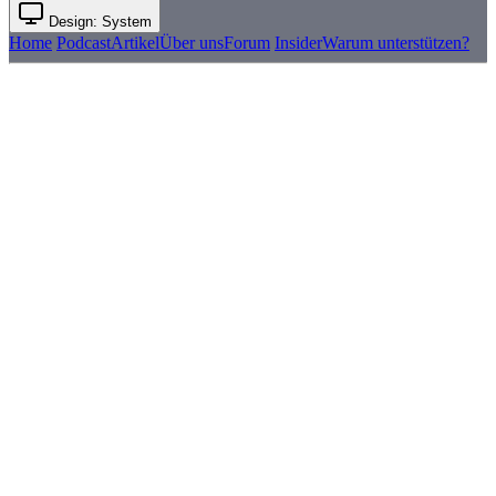
Design: System
Home
Podcast
Artikel
Über uns
Forum
Insider
Warum unterstützen?