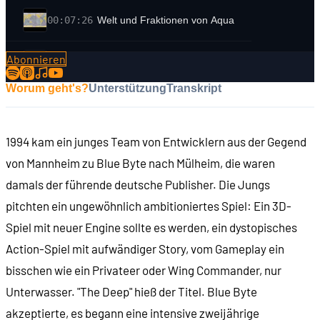
00:07:26
Welt und Fraktionen von Aqua
Abonnieren
00:15:13
Der Spieleinstieg mit Emerald "Dead-Eye" Flint
Worum geht's?
Unterstützung
Transkript
00:20:17
Zwischen den Einsätzen: Auf Stationen in 2D
1994 kam ein junges Team von Entwicklern aus der Gegend
00:20:47
Im Einsatz: Unter Wasser in 3D
von Mannheim zu Blue Byte nach Mülheim, die waren
damals der führende deutsche Publisher. Die Jungs
00:21:42
Überschaubare Regionen als Schauplätze
pitchten ein ungewöhnlich ambitioniertes Spiel: Ein 3D-
Spiel mit neuer Engine sollte es werden, ein dystopisches
00:23:33
Dialoge und Entscheidungen
Action-Spiel mit aufwändiger Story, vom Gameplay ein
bisschen wie ein Privateer oder Wing Commander, nur
00:29:16
Schiffe und Ausrüstung
Unterwasser. "The Deep" hieß der Titel. Blue Byte
akzeptierte, es begann eine intensive zweijährige
00:32:22
Torpedos, so viele Torpedos!