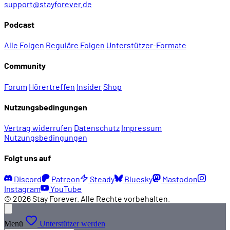
support@stayforever.de
Podcast
Alle Folgen
Reguläre Folgen
Unterstützer-Formate
Community
Forum
Hörertreffen
Insider
Shop
Nutzungsbedingungen
Vertrag widerrufen
Datenschutz
Impressum
Nutzungsbedingungen
Folgt uns auf
Discord
Patreon
Steady
Bluesky
Mastodon
Instagram
YouTube
© 2026 Stay Forever. Alle Rechte vorbehalten.
Menü
Unterstützer werden