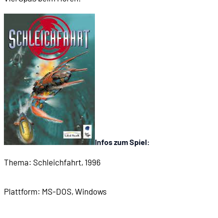
00:53:04
Eine typische Mission: Verteidigung von Blue Haw
00:58:01
Eine Story-Mission: Auftauchen der Bionten
01:06:27
Wie die Missionen funktionieren
01:09:58
Struktur und Schwächen der Kampagne
01:12:22
Schall und Strömungen
Infos zum Spiel:
01:15:19
Kämpfe, Bewegung und Taktik
Thema: Schleichfahrt, 1996
01:23:03
Torpedos im Einsatz
Plattform: MS-DOS, Windows
01:30:35
Schwierigkeitsgrad