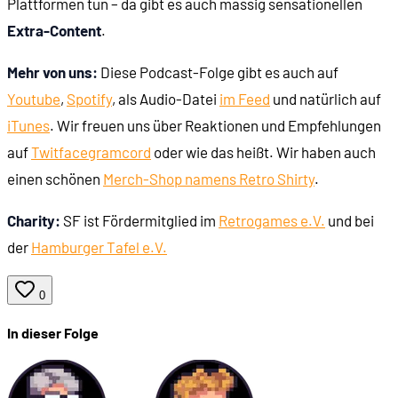
Plattformen tun – da gibt es auch massig sensationellen
02:14:59
Von Schleichfahrt 2 zu Aquanox
Extra-Content
.
Mehr von uns:
Diese Podcast-Folge gibt es auch auf
Youtube
,
Spotify
, als Audio-Datei
im Feed
und natürlich auf
iTunes
. Wir freuen uns über Reaktionen und Empfehlungen
auf
Twit
face
gram
cord
oder wie das heißt. Wir haben auch
einen schönen
Merch-Shop namens Retro Shirty
.
Charity:
SF ist Fördermitglied im
Retrogames e.V.
und bei
der
Hamburger Tafel e.V.
0
In dieser Folge