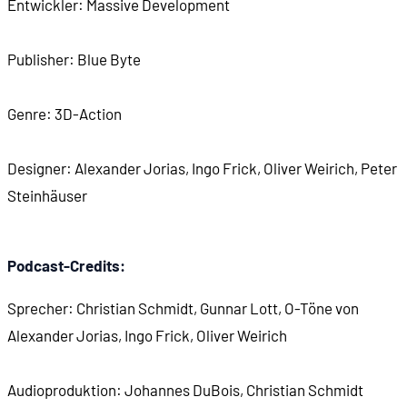
Entwickler: Massive Development
01:34:05
3D-Grafik: Software vs. 3DFX
Publisher: Blue Byte
01:34:42
Leichen im Wasser
Genre: 3D-Action
01:35:11
Design der U-Boote
Designer: Alexander Jorias, Ingo Frick, Oliver Weirich, Peter
Steinhäuser
01:35:36
Musik und Sound
01:38:44
Die 3D-Engine
Podcast-Credits:
01:39:27
Die Bionten: superlästig
Sprecher: Christian Schmidt, Gunnar Lott, O-Töne von
Alexander Jorias, Ingo Frick, Oliver Weirich
01:45:53
Dialoghumor
Audioproduktion: Johannes DuBois, Christian Schmidt