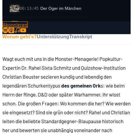
00:13:45
Der Oger im Märchen
Abonnieren
00:15:34
Von Kobolden zu Hobbits
Worum geht's?
Unterstützung
Transkript
00:17:19
Orks bei J.R.R. Tolkien (1945)
Wagt euch mit uns in die Monster-Menagerie! Popkultur-
00:23:11
Orks in Dungeons & Dragons (1974)
Expertin Dr. Rahel Sixta Schmitz und Quizshow-Institution
Christian Beuster sezieren kundig und lebendig den
00:26:31
Orks in Warhammer Fantasy (1983)
legendären Schurkentypus
des gemeinen Ork
s: wie beim
Herrn der Ringe, D&D oder später Warhammer, ihr wisst
00:27:19
Die ersten Darstellungen von Orks
schon. Die großen Fragen: Wo kommen die her? Wie werden
sie eingesetzt? Sind sie grün oder nicht? Rahel und Christian
00:28:40
"Die Straße nach Minas Tirith"
leiten die beliebte Standardgegner-Blaupause historisch
her und bewerten sie unabhängig voneinander nach
00:29:08
"Zwei Orks"