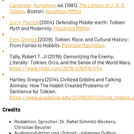
Carpenter, Humphrey
, ed. (1981).
The Letters of J. R. R.
00:36:09
The Return of the King (1980)
Tolkien
. Boston:
Houghton Mifflin
Curry, Patrick
(2004).
Defending Middle-earth: Tolkien:
00:37:38
Wann wurde der Ork grün?
Myth and Modernity
.
Houghton Mifflin
Fimi, Dimitra
(2009).
Tolkien, Race, and Cultural History:
00:39:31
Der erste Ork in Videospielen ...
From Fairies to Hobbits
.
Palgrave Macmillan
.
Tally, Robert T. Jr.(2019). Demonizing the Enemy,
00:43:11
... ist in Akalabeth zu sehen (1979)
Literally: Tolkien, Orcs, and the Sense of the World Wars,
https://www.mdpi.com/2076-0787/8/1/54
00:45:41
Richard Garriotts Aufzeichnungen
Hartley, Gregory (2014). Civilized Goblins and Talking
Animals: How The Hobbit Created Problems of
Sentience for Tolkien.
00:48:07
Die Orks in Warcraft (1994)
https://www.academia.edu/32419936/Civilized_goblins
Credits
00:50:27
Der Ork als Held: Warcraft 3 (2002)
Redaktion, Sprecher:
Dr. Rahel Schmitz-Beckers,
00:54:05
Kategorie 2: Stärke
Christian Beuster
Audioproduktion und -Schnitt:
Johannes DuBois,