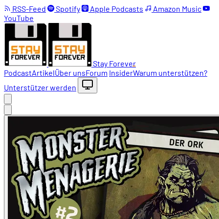
RSS-Feed
Spotify
Apple Podcasts
Amazon Music
YouTube
Stay Forever
Podcast
Artikel
Über uns
Forum
Insider
Warum unterstützen?
Unterstützer werden