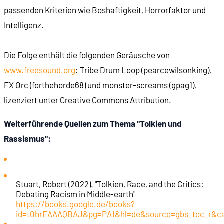
passenden Kriterien wie Boshaftigkeit, Horrorfaktor und
Intelligenz.
00:30:31
Buch: Art & Arcana
Die Folge enthält die folgenden Geräusche von
00:30:55
Das erste Ork-Bild in Dungeons & Dragons
www.freesound.org
: Tribe Drum Loop (pearcewilsonking),
FX Orc (forthehorde68) und monster-screams (gpag1),
00:31:23
Orks im Hildebrand-Kalender (1976)
lizenziert unter Creative Commons Attribution.
00:32:03
Orks in Advanced Dungeons & Dragons (1977)
Weiterführende Quellen zum Thema "Tolkien und
Rassismus":
00:32:52
Schweineschnauzen-Orks in Japan
00:33:27
Orks in Tolkien-Filmen der 70er
Stuart, Robert (2022). "Tolkien, Race, and the Critics:
Debating Racism in Middle-earth"
https://books.google.de/books?
00:35:12
Der Bakshi-Film (1978)
id=t0hrEAAAQBAJ&pg=PA1&hl=de&source=gbs_toc_r&c