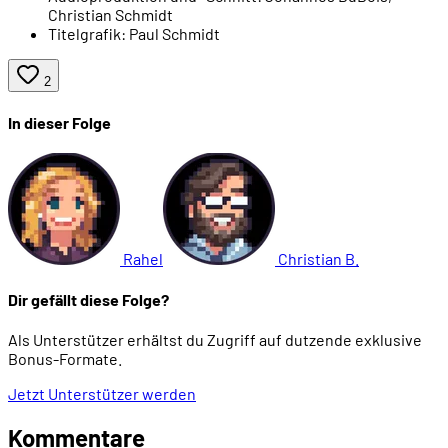
Christian Schmidt
01:01:04
Der Ork als Endboss
Titelgrafik:
Paul Schmidt
01:03:56
Kategorie 3: Intelligenz
2
01:14:29
Kategorie 4: Boshaftigkeit
In dieser Folge
01:16:25
Orks als rassistisches Stereotyp
01:22:33
Orks als Geführte und Getriebene
Rahel
Christian B.
01:27:35
Kategorie 5: Horror
Dir gefällt diese Folge?
01:34:34
Die fertige Ork-Karte
Als Unterstützer erhältst du Zugriff auf dutzende exklusive
Bonus-Formate.
Jetzt Unterstützer werden
Kommentare