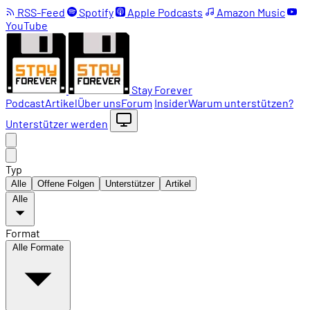
RSS-Feed
Spotify
Apple Podcasts
Amazon Music
YouTube
Stay Forever
Podcast
Artikel
Über uns
Forum
Insider
Warum unterstützen?
Unterstützer werden
Typ
Alle
Offene Folgen
Unterstützer
Artikel
Alle
Format
Alle Formate