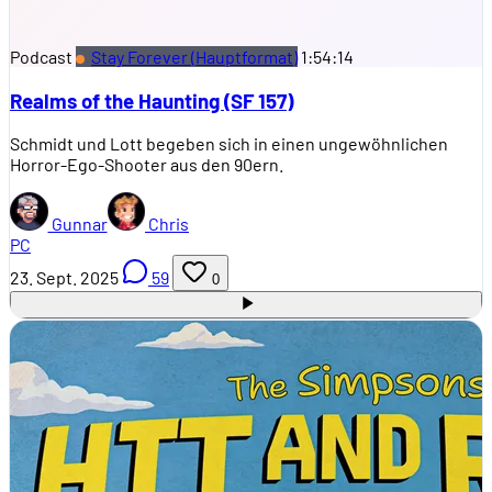
Podcast
Stay Forever (Hauptformat)
1:54:14
Realms of the Haunting (SF 157)
Schmidt und Lott begeben sich in einen ungewöhnlichen
Horror-Ego-Shooter aus den 90ern.
Gunnar
Chris
PC
23. Sept. 2025
59
0