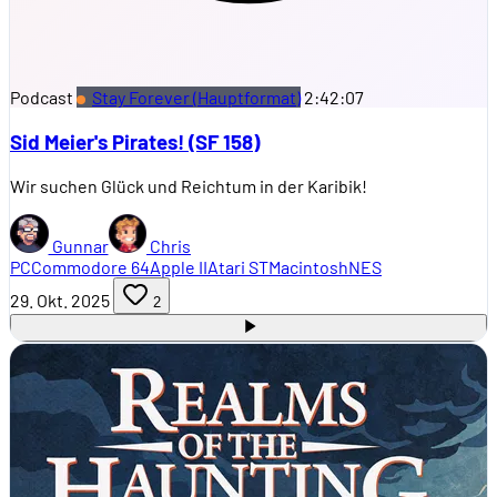
Podcast
Stay Forever (Hauptformat)
2:42:07
Sid Meier's Pirates! (SF 158)
Wir suchen Glück und Reichtum in der Karibik!
Gunnar
Chris
PC
Commodore 64
Apple II
Atari ST
Macintosh
NES
29. Okt. 2025
2