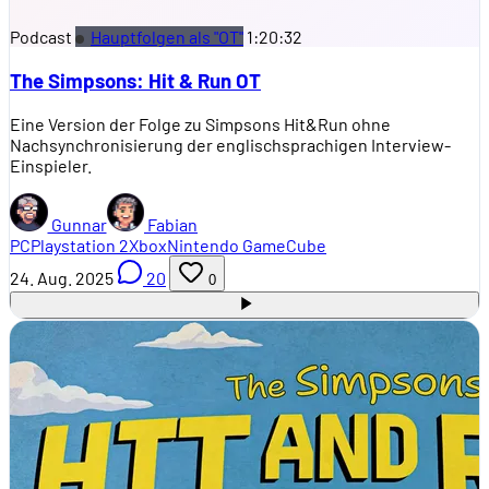
Podcast
Hauptfolgen als "OT"
1:20:32
The Simpsons: Hit & Run OT
Eine Version der Folge zu Simpsons Hit&Run ohne
Nachsynchronisierung der englischsprachigen Interview-
Einspieler.
Gunnar
Fabian
PC
Playstation 2
Xbox
Nintendo GameCube
24. Aug. 2025
20
0