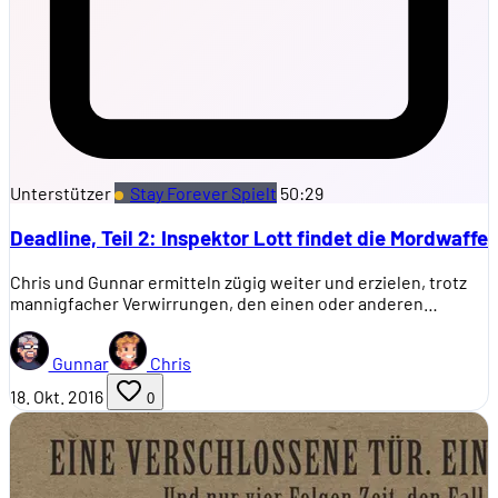
Unterstützer
Stay Forever Spielt
50:29
Deadline, Teil 2: Inspektor Lott findet die Mordwaffe
Chris und Gunnar ermitteln zügig weiter und erzielen, trotz
mannigfacher Verwirrungen, den einen oder anderen…
Gunnar
Chris
18. Okt. 2016
0