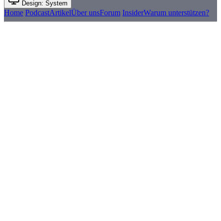
Design: System
Home
Podcast
Artikel
Über uns
Forum
Insider
Warum unterstützen?