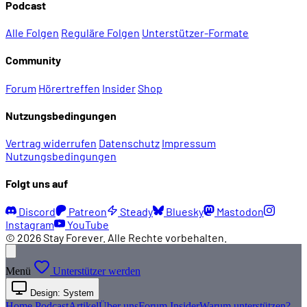
Podcast
Alle Folgen
Reguläre Folgen
Unterstützer-Formate
Community
Forum
Hörertreffen
Insider
Shop
Nutzungsbedingungen
Vertrag widerrufen
Datenschutz
Impressum
Nutzungsbedingungen
Folgt uns auf
Discord
Patreon
Steady
Bluesky
Mastodon
Instagram
YouTube
© 2026 Stay Forever. Alle Rechte vorbehalten.
Menü
Unterstützer werden
Design: System
Home
Podcast
Artikel
Über uns
Forum
Insider
Warum unterstützen?