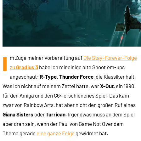
I
m Zuge meiner Vorbereitung auf
Die Stay-Forever-Folge
zu
Gradius 3
habe ich mir einige alte Shoot ’em-ups
angeschaut:
R-Type, Thunder Force
, die Klassiker halt.
Was ich nicht auf meinem Zettel hatte, war
X-Out
, ein 1990
für den Amiga und den C64 erschienenes Spiel. Das kam
zwar von Rainbow Arts, hat aber nicht den großen Ruf eines
Giana Sisters
oder
Turrican
. Irgendwas muss an dem Spiel
aber dran sein, wenn der Paul von Game Not Over dem
Thema gerade
eine ganze Folge
gewidmet hat.