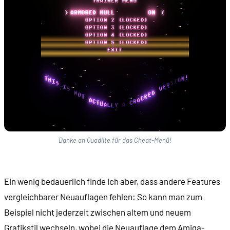
Danke an Quadlite für das Cheat-Menü!
Ein wenig bedauerlich finde ich aber, dass andere Features
vergleichbarer Neuauflagen fehlen: So kann man zum
Beispiel nicht jederzeit zwischen altem und neuem
Grafikstil wechseln, wobei die Neuauflage dem Amiga-