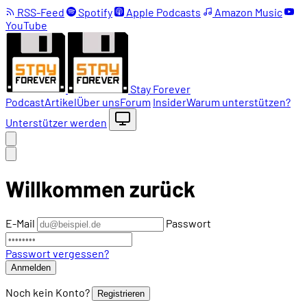
RSS-Feed
Spotify
Apple Podcasts
Amazon Music
YouTube
Stay Forever
Podcast
Artikel
Über uns
Forum
Insider
Warum unterstützen?
Unterstützer werden
Willkommen zurück
E-Mail
Passwort
Passwort vergessen?
Anmelden
Noch kein Konto?
Registrieren