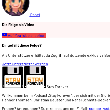
00:43:20
Vault City
Rahel
Die Folge als Video
00:45:37
Wichtige Charaktere: Bunkerbewohner / Bunkerbe
Auf YouTube ansehen
00:48:01
... Marcus ...
Dir gefällt diese Folge?
Als Unterstützer erhältst du Zugriff auf dutzende exklusive B
00:51:19
... Harold
Jetzt Unterstützer werden
00:52:35
... und Dogmeat
00:56:32
Mutierte Monster
Stay Forever
Willkommen beim Podcast „Stay Forever", der sich mit der Glori
Henner Thomsen, Christian Beuster und Rahel Schmitz-Becker
00:58:34
Aliens gibt's inzwischen auch noch
Fragen? Anregungen? Du erreichst uns per E-Mail:
support@st