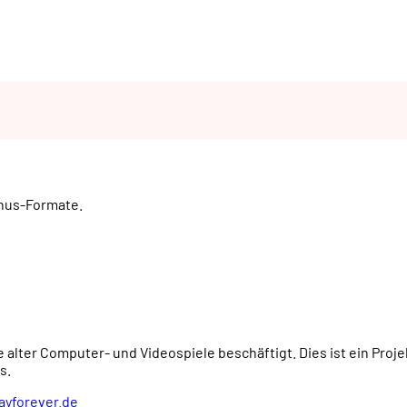
wohnerin ...
onus-Formate.
e alter Computer- und Videospiele beschäftigt. Dies ist ein Proj
s.
ayforever.de