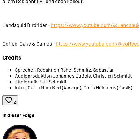
allem Resident Evil und eben Fallout.
00:23:53
... und stählerne Bruderschaft
Landsquid Birdrider -
https://www.youtube.com/@Landsquid
00:25:23
Was ist Vault-Tec?
Coffee, Cake & Games -
https://www.youtube.com/@coffe
00:27:56
Der Pip-Boy
Credits
00:29:23
West Tek und die Power-Rüstungen
Sprecher, Redaktion
Rahel Schmitz, Sebastian
Audioproduktion
Johannes DuBois, Christian Schmidt
Titelgrafik
Paul Schmidt
00:30:39
Raider
Intro, Outro
Nino Kerl (Ansage); Chris Hülsbeck (Musik)
00:31:37
Todeskrallen
2
In dieser Folge
00:32:05
Ghule
00:34:17
Die Bunker und wie sie funktionieren