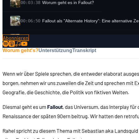
00:03:38
Worum geht es in Fallout?
00:06:50
Fallout als "Alternate History": Eine alternative Zei
Abonnieren
00:10:49
Wie wurde die Fallout-Welt verwüstet?
Worum geht's?
Unterstützung
Transkript
00:15:13
Die Welt nach dem Krieg
Wenn wir über Spiele sprechen, die entweder elaborat ausges
00:19:29
Machtverhältnisse und Fraktionen: NCR ...
borgen, nehmen wir uns zuweilen die Zeit und sprechen mit Ex
Geografie, die Geschichte, die Politik von fiktiven Welten.
00:21:42
... "Der Meister"
Diesmal geht es um
Fallout
, das Universum, das Interplay für
00:22:40
... Supermutanten ...
Renaissance der späten 90ern beitrug. Wir hatten den retrof
Rahel spricht zu diesem Thema mit Sebastian aka Landsquid Bi
00:23:16
... Enklave ...