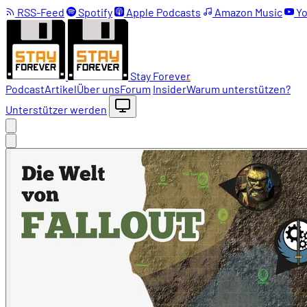
RSS-Feed
Spotify
Apple Podcasts
Amazon Music
Yo
Stay Forever
Podcast
Artikel
Über uns
Forum
Insider
Warum unterstützen?
Unterstützer werden