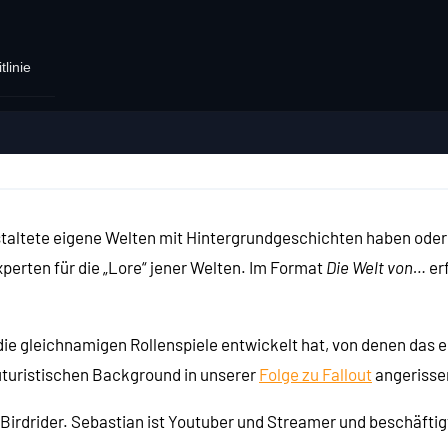
tlinie
taltete eigene Welten mit Hintergrundgeschichten haben oder ü
perten für die „Lore“ jener Welten. Im Format
Die Welt von…
er
 die gleichnamigen Rollenspiele entwickelt hat, von denen das 
uturistischen Background in unserer
Folge zu Fallout
angerissen
rdrider. Sebastian ist Youtuber und Streamer und beschäftigt s