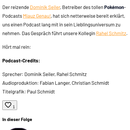
Der reizende
00:49:56
Was sind Dominiks Lieblings-Pokémons?
Dominik Seiler
, Betreiber des tollen
Pokémon
-
Podcasts
Miauz Genau!
, hat sich netterweise bereit erklärt,
00:55:12
Was ist das Pokémon-Multiversum?
uns einen Podcast lang mit in sein Lieblingsuniversum zu
01:00:28
Marketing und Leaks
nehmen. Das Gespräch führt unsere Kollegin
Rahel Schmitz
.
01:04:50
Dominiks Podcast: Miauz Genau!
Hört mal rein:
Podcast-Credits:
Sprecher: Dominik Seiler, Rahel Schmitz
Audioproduktion: Fabian Langer, Christian Schmidt
Titelgrafik: Paul Schmidt
1
In dieser Folge