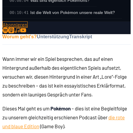
00:08:04
Was sind eigentlich Pokémons?
00:10:41
Ist die Welt von Pokémon unsere reale Welt?
Abonnieren
00:14:20
Was kann man mit Pokémons machen?
Worum geht's?
Unterstützung
Transkript
00:17:55
Was sind Pokémon-Typen?
00:22:22
Wie unterscheiden sich Spiele und Anime?
Wann immer wir ein Spiel besprechen, das auf einen
00:24:42
Wer sind wiederkehrende Charaktere?
Hintergrund außerhalb des eigentlichen Spiels aufsetzt,
00:28:47
Wie passt Pokémon Go da rein?
versuchen wir, diesen Hintergrund in einer Art „Lore“-Folge
zu beschreiben – das ist kein essayistisches Erklärformat,
00:32:58
Die Geschichte von Mew
sondern ein launiges Gespräch unter Fans.
00:36:36
Wie sieht die Geographie der Welt aus?
Dieses Mal geht es um
Pokémon
– dies ist eine Begleitfolge
00:44:15
Wie kommen neue Pokémons dazu?
zu unserem gleichzeitig erschienen Podcast über
die rote
und blaue Edition
(Game Boy).
00:46:43
Gibt es historische Epochen in der Welt von Pokémon