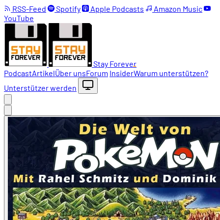
RSS-Feed
Spotify
Apple Podcasts
Amazon Music
YouTube
Stay Forever
Podcast
Artikel
Über uns
Forum
Insider
Warum unterstützen?
Unterstützer werden