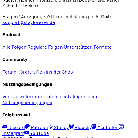
Schmitz-Beckers.
01:33:04
Magie und Technologie
Fragen? Anregungen? Du erreichst uns per E-Mail:
support@stayforever.de
01:35:57
- Technomancer
Podcast
01:38:00
- Zaubern und Essenz
Alle Folgen
Reguläre Folgen
Unterstützer-Formate
Community
01:40:27
- Die Matrix und Probleme mit künstlichen Intelli
Forum
Hörertreffen
Insider
Shop
01:44:07
Ein überfrachtetes Universum?
Nutzungsbedingungen
Vertrag widerrufen
Datenschutz
Impressum
01:50:57
Unser Shadowrun-Experte: Andreas Schroth
Nutzungsbedingungen
Folgt uns auf
01:53:31
- Wie sich Shadowrun verändert hat
Discord
Patreon
Steady
Bluesky
Mastodon
Instagram
YouTube
01:59:21
- Meta-Ebene und Parallelwelten