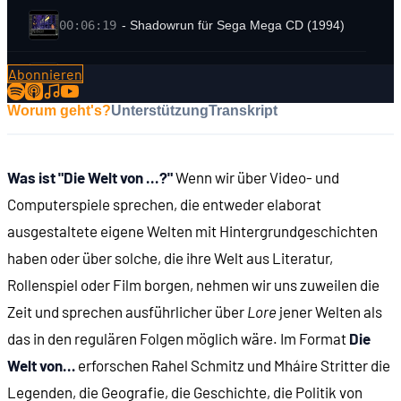
00:06:19
- Shadowrun für Sega Mega CD (1994)
Abonnieren
00:07:02
- Shadowrun Returns (2013)
Worum geht's?
Unterstützung
Transkript
00:07:59
- Shadowrun Chronicles
Was ist "Die Welt von ...?"
Wenn wir über Video- und
00:08:37
- Überschaubarer Erfolg der Spiele
Computerspiele sprechen, die entweder elaborat
ausgestaltete eigene Welten mit Hintergrundgeschichten
00:13:14
Der Ursprung: Cyberpunk
haben oder über solche, die ihre Welt aus Literatur,
Rollenspiel oder Film borgen, nehmen wir uns zuweilen die
00:16:13
- Neuromancer (1984)
Zeit und sprechen ausführlicher über
Lore
jener Welten als
das in den regulären Folgen möglich wäre. Im Format
Die
00:17:12
- Blade Runner (1982)
Welt von…
erforschen Rahel Schmitz und Mháire Stritter die
Legenden, die Geografie, die Geschichte, die Politik von
00:20:04
- Cyperpunk, das Pen-&-Paper-Rollenspiel (1988