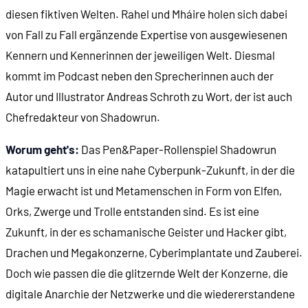
diesen fiktiven Welten. Rahel und Mháire holen sich dabei
von Fall zu Fall ergänzende Expertise von ausgewiesenen
00:20:46
- Shadowrun als Pen & Paper
Kennern und Kennerinnen der jeweiligen Welt. Diesmal
kommt im Podcast neben den Sprecherinnen auch der
00:22:40
Grundbegriffe von Shadowrun
Autor und Illustrator Andreas Schroth zu Wort, der ist auch
Chefredakteur von Shadowrun.
00:25:04
- Straßen-Samurais, Decker & Co.
Worum geht's:
Das Pen&Paper-Rollenspiel Shadowrun
00:27:20
- Die Matrix
katapultiert uns in eine nahe Cyberpunk-Zukunft, in der die
Magie erwacht ist und Metamenschen in Form von Elfen,
00:29:36
- Cyberware
Orks, Zwerge und Trolle entstanden sind. Es ist eine
Zukunft, in der es schamanische Geister und Hacker gibt,
00:31:12
Die Welt der Zukunft
Drachen und Megakonzerne, Cyberimplantate und Zauberei.
Doch wie passen die die glitzernde Welt der Konzerne, die
00:34:02
- Rückkehr der Magie
digitale Anarchie der Netzwerke und die wiedererstandene