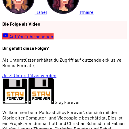
01:17:51
Eine dystopische, zynische Welt
Rahel
Mháire
01:21:41
- Unterhaltungsmedien
Die Folge als Video
01:23:25
Spezies und Kreaturen in Shadowrun
Auf YouTube ansehen
Dir gefällt diese Folge?
01:23:44
- Meta-Menschen
Als Unterstützer erhältst du Zugriff auf dutzende exklusive
Bonus-Formate.
01:25:36
- Mutierte Tiere und Fabelwesen
Jetzt Unterstützer werden
01:27:12
- Drachen im Westen ...
Stay Forever
01:30:00
- ... und in Fernost
Willkommen beim Podcast „Stay Forever", der sich mit der
Glorie alter Computer- und Videospiele beschäftigt. Dies ist
01:31:21
Wichtige Charaktere
ein Projekt von Gunnar Lott und Christian Schmidt mit Fabian
Käufer, Henner Thomsen, Christian Beuster und Rahel