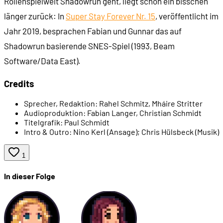
Rollenspielwelt Shadowrun geht, liegt schon ein bisschen
länger zurück: In
Super Stay Forever Nr. 15
, veröffentlicht im
00:56:47
- Insektengeister in Chicago?!
Jahr 2019, besprachen Fabian und Gunnar das auf
Shadowrun basierende SNES-Spiel (1993, Beam
00:58:21
- Hotspots in Nordamerika
Software/Data East).
01:01:14
- Europa und Deutschland
Credits
Sprecher, Redaktion:
Rahel Schmitz, Mháire Stritter
01:05:19
- Japan: wichtig, aber unwichtig
Audioproduktion:
Fabian Langer, Christian Schmidt
Titelgrafik:
Paul Schmidt
Intro & Outro:
Nino Kerl (Ansage); Chris Hülsbeck (Musik)
01:08:32
Machtzentren: Megakonzerne und Mafia
1
01:14:29
- Privatisierte Polizei: Lone Star Police Force
In dieser Folge
01:15:31
- Organisiertes Verbrechen