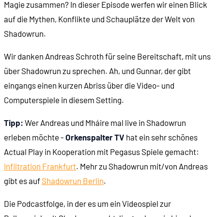
Magie zusammen? In dieser Episode werfen wir einen Blick
00:38:10
- Konzerne kommen an die Macht
auf die Mythen, Konflikte und Schauplätze der Welt von
Shadowrun.
00:40:22
- Rückkehr der Drachen
Wir danken Andreas Schroth für seine Bereitschaft, mit uns
00:41:13
- Zwerge und Elfen, Ghule und Vampire
über Shadowrun zu sprechen. Ah, und Gunnar, der gibt
eingangs einen kurzen Abriss über die Video- und
00:43:11
- Schamanismus und Stammesländer
Computerspiele in diesem Setting.
Tipp:
Wer Andreas und Mháire mal live in Shadowrun
00:46:05
- "Goblinisierung": Trolle und Orks
erleben möchte -
Orkenspalter TV
hat ein sehr schönes
Actual Play in Kooperation mit Pegasus Spiele gemacht:
00:47:35
- Der Matrix-Crash von 2029
Infiltration Frankfurt
. Mehr zu Shadowrun mit/von Andreas
gibt es auf
00:50:50
Shadowrun Berlin
- Was sonst noch so passiert
.
Die Podcastfolge, in der es um ein Videospiel zur
00:53:49
Die Weltkarte in den 2070ern