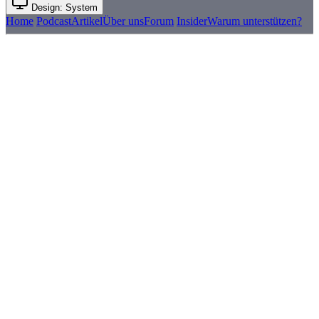
Design: System
Home
Podcast
Artikel
Über uns
Forum
Insider
Warum unterstützen?