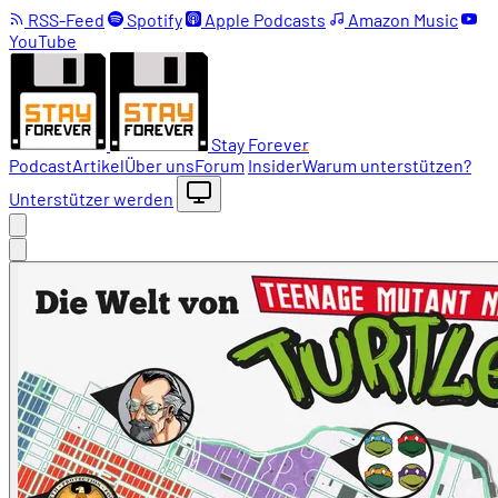
RSS-Feed
Spotify
Apple Podcasts
Amazon Music
YouTube
Stay Forever
Podcast
Artikel
Über uns
Forum
Insider
Warum unterstützen?
Unterstützer werden