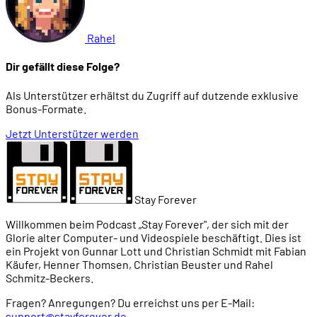
01:02:23
Die aktuellen Comics im Splitter-Verlag
Rahel
Dir gefällt diese Folge?
01:07:50
Mattes' Podcast: Pow!
Als Unterstützer erhältst du Zugriff auf dutzende exklusive
Bonus-Formate.
Jetzt Unterstützer werden
Stay Forever
Willkommen beim Podcast „Stay Forever", der sich mit der
Glorie alter Computer- und Videospiele beschäftigt. Dies ist
ein Projekt von Gunnar Lott und Christian Schmidt mit Fabian
Käufer, Henner Thomsen, Christian Beuster und Rahel
Schmitz-Beckers.
Fragen? Anregungen? Du erreichst uns per E-Mail:
support@stayforever.de