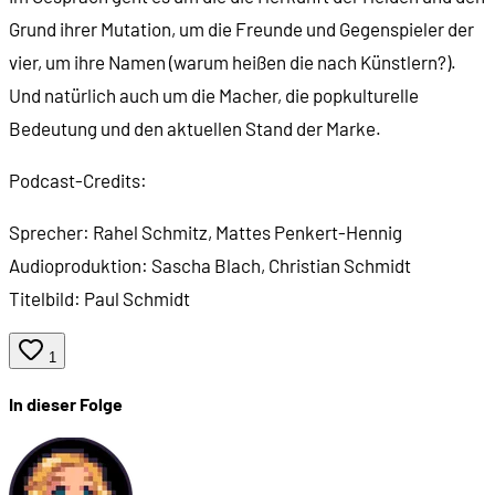
00:42:02
Was ist das Technodrom, und wo kommt es her?
Grund ihrer Mutation, um die Freunde und Gegenspieler der
vier, um ihre Namen (warum heißen die nach Künstlern?).
00:45:22
Das Ooze
Und natürlich auch um die Macher, die popkulturelle
Bedeutung und den aktuellen Stand der Marke.
00:46:15
Der Foot Clan
Podcast-Credits:
00:47:49
Peter Laird, Kevin Eastman und die Entstehung 
Sprecher: Rahel Schmitz, Mattes Penkert-Hennig
Audioproduktion: Sascha Blach, Christian Schmidt
00:49:40
Das erste Heft
Titelbild: Paul Schmidt
00:50:54
Das Ende der Geschichte: The Last Ronin
1
In dieser Folge
00:52:38
Intertextualität: Anspielungen und parodistische
00:57:06
Das 40-jährige Jubiläum und die Bedeutung der T