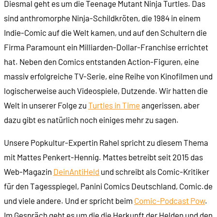
Diesmal geht es um die Teenage Mutant Ninja Turtles. Das
sind anthromorphe Ninja-Schildkröten, die 1984 in einem
00:21:56
... Baxter Stockman ...
Indie-Comic auf die Welt kamen, und auf den Schultern die
Firma Paramount ein Milliarden-Dollar-Franchise errichtet
00:22:33
... und weniger eindeutige Charaktere
hat. Neben den Comics entstanden Action-Figuren, eine
massiv erfolgreiche TV-Serie, eine Reihe von Kinofilmen und
00:24:21
Unterschiede zwischen alter und neuer Cartoon-
logischerweise auch Videospiele, Dutzende. Wir hatten die
Welt in unserer Folge zu
Turtles in Time
angerissen, aber
00:28:13
Horror-Elemente in der Nickelodeon-Serie
dazu gibt es natürlich noch einiges mehr zu sagen.
00:31:10
Die Handlungsorte: Gegenwart und Zeitreisen
Unsere Popkultur-Expertin Rahel spricht zu diesem Thema
mit Mattes Penkert-Hennig. Mattes betreibt seit 2015 das
00:35:20
Urbaner Zeitgeist und Spielzeug-Marketing
Web-Magazin
DeinAntiHeld
und schreibt als Comic-Kritiker
für den Tagesspiegel, Panini Comics Deutschland, Comic.de
00:39:31
Gibt es Magie in den Turtles?
und viele andere. Und er spricht beim
Comic-Podcast Pow
.
Im Gespräch geht es um die die Herkunft der Helden und den