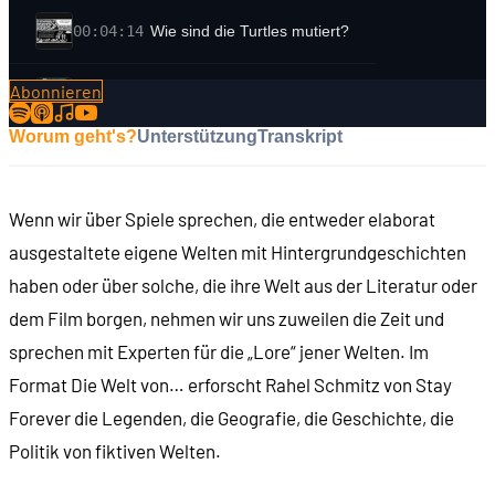
00:04:14
Wie sind die Turtles mutiert?
Abonnieren
00:07:11
Gibt es eine fortlaufende Geschichte in TMNT?
Worum geht's?
Unterstützung
Transkript
00:09:21
Die Hauptcharaktere
Wenn wir über Spiele sprechen, die entweder elaborat
00:12:27
Die Waffen und der Japan-Bezug
ausgestaltete eigene Welten mit Hintergrundgeschichten
haben oder über solche, die ihre Welt aus der Literatur oder
00:15:44
Wieso heißen die Turtles wie Künstler?
dem Film borgen, nehmen wir uns zuweilen die Zeit und
sprechen mit Experten für die „Lore“ jener Welten. Im
00:16:48
Die Menschen: April und Casey
Format Die Welt von… erforscht Rahel Schmitz von Stay
Forever die Legenden, die Geografie, die Geschichte, die
00:20:02
Die Gegenspieler der Turtles: Shredder ...
Politik von fiktiven Welten.
00:20:32
... Kreng ...