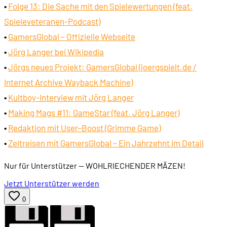
•
Folge 13: Die Sache mit den Spielewertungen (feat.
Spieleveteranen-Podcast)
•
GamersGlobal – Offizielle Webseite
•
Jörg Langer bei Wikipedia
•
Jörgs neues Projekt: GamersGlobal (
joergspielt.de
/
Internet Archive Wayback Machine)
•
Kultboy-Interview mit Jörg Langer
•
Making Mags #11: GameStar (feat. Jörg Langer)
•
Redaktion mit User-Boost (Grimme Game)
•
Zeitreisen mit GamersGlobal – Ein Jahrzehnt im Detail
Nur für Unterstützer
— WOHLRIECHENDER MÄZEN!
Jetzt Unterstützer werden
0