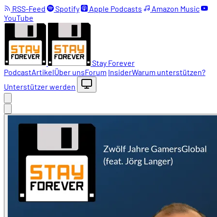
RSS-Feed
Spotify
Apple Podcasts
Amazon Music
YouTube
Stay Forever
Podcast
Artikel
Über uns
Forum
Insider
Warum unterstützen?
Unterstützer werden