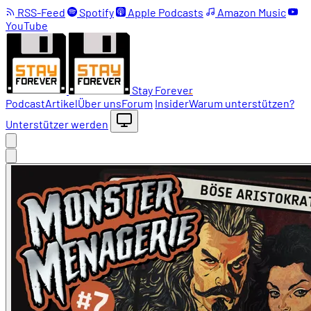
RSS-Feed
Spotify
Apple Podcasts
Amazon Music
YouTube
Stay Forever
Podcast
Artikel
Über uns
Forum
Insider
Warum unterstützen?
Unterstützer werden