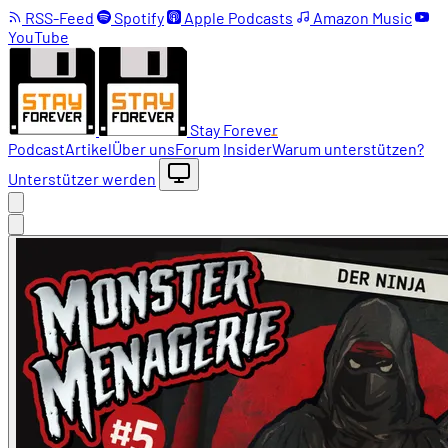
RSS-Feed
Spotify
Apple Podcasts
Amazon Music
YouTube
Stay Forever
Podcast
Artikel
Über uns
Forum
Insider
Warum unterstützen?
Unterstützer werden