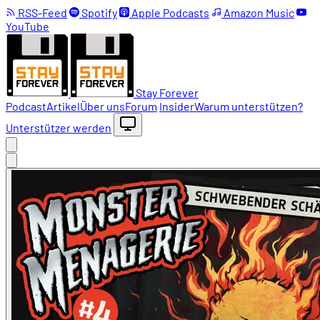
RSS-Feed
Spotify
Apple Podcasts
Amazon Music
YouTube
Stay Forever
Podcast
Artikel
Über uns
Forum
Insider
Warum unterstützen?
Unterstützer werden