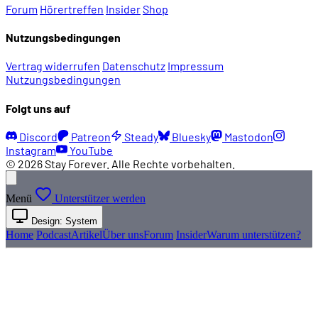
Forum
Hörertreffen
Insider
Shop
Nutzungsbedingungen
Vertrag widerrufen
Datenschutz
Impressum
Nutzungsbedingungen
Folgt uns auf
Discord
Patreon
Steady
Bluesky
Mastodon
Instagram
YouTube
© 2026 Stay Forever. Alle Rechte vorbehalten.
Menü
Unterstützer werden
Design: System
Home
Podcast
Artikel
Über uns
Forum
Insider
Warum unterstützen?