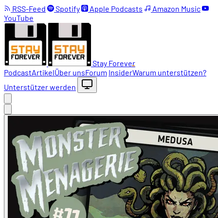
RSS-Feed
Spotify
Apple Podcasts
Amazon Music
YouTube
Stay Forever
Podcast
Artikel
Über uns
Forum
Insider
Warum unterstützen?
Unterstützer werden