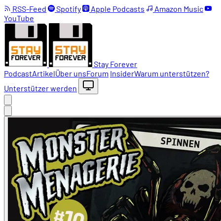
RSS-Feed
Spotify
Apple Podcasts
Amazon Music
YouTube
Stay Forever
Podcast
Artikel
Über uns
Forum
Insider
Warum unterstützen?
Unterstützer werden