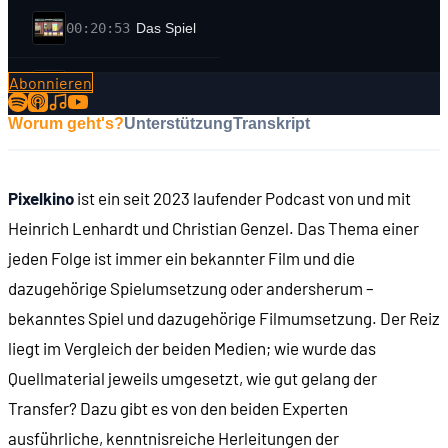
00:20:53
Das Spiel
Abonnieren
00:31:35
Die Diskussion
Worum geht's?
Unterstützung
Transkript
01:05:32
Die Bewertung
Pixelkino
ist ein seit 2023 laufender Podcast von und mit
Heinrich Lenhardt und Christian Genzel. Das Thema einer
jeden Folge ist immer ein bekannter Film und die
dazugehörige Spielumsetzung oder andersherum –
bekanntes Spiel und dazugehörige Filmumsetzung. Der Reiz
liegt im Vergleich der beiden Medien; wie wurde das
Quellmaterial jeweils umgesetzt, wie gut gelang der
Transfer? Dazu gibt es von den beiden Experten
ausführliche, kenntnisreiche Herleitungen der