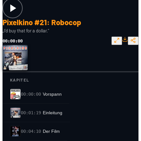
Pixelkino #21: Robocop
„I’d buy that for a dollar.“
00:00:00
KAPITEL
00:00:00
Vorspann
00:01:19
Einleitung
00:04:10
Der Film