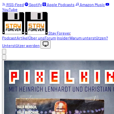
RSS-Feed
Spotify
Apple Podcasts
Amazon Music
YouTube
Stay Forever
Podcast
Artikel
Über uns
Forum
Insider
Warum unterstützen?
Unterstützer werden