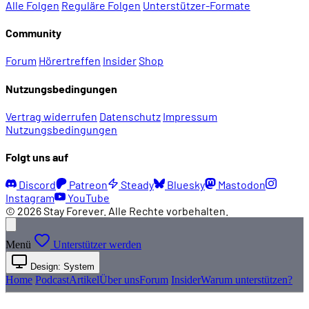
Alle Folgen
Reguläre Folgen
Unterstützer-Formate
Community
Forum
Hörertreffen
Insider
Shop
Nutzungsbedingungen
Vertrag widerrufen
Datenschutz
Impressum
Nutzungsbedingungen
Folgt uns auf
Discord
Patreon
Steady
Bluesky
Mastodon
Instagram
YouTube
© 2026 Stay Forever. Alle Rechte vorbehalten.
Menü
Unterstützer werden
Design: System
Home
Podcast
Artikel
Über uns
Forum
Insider
Warum unterstützen?