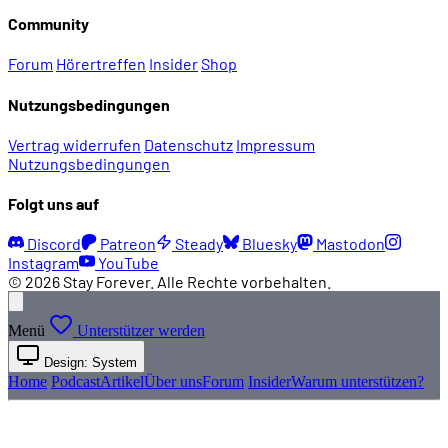
Community
Forum
Hörertreffen
Insider
Shop
Nutzungsbedingungen
Vertrag widerrufen
Datenschutz
Impressum
Nutzungsbedingungen
Folgt uns auf
Discord
Patreon
Steady
Bluesky
Mastodon
Instagram
YouTube
© 2026 Stay Forever. Alle Rechte vorbehalten.
Menü
Unterstützer werden
Design: System
Home
Podcast
Artikel
Über uns
Forum
Insider
Warum unterstützen?