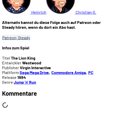
Heinrich
Christian G.
Alternativ kannst du diese Folge auch auf Patreon oder
Steady hören, wenn du dort ein Abo hast.
Patreon
Steady
Infos zum Spiel
Titel
The Lion King
Entwickler
Westwood
Publisher
Virgin Interactive
Plattform
Sega Mega Drive
,
Commodore Amiga
,
PC
Release
1994
Genre
Jump 'n' Run
Kommentare