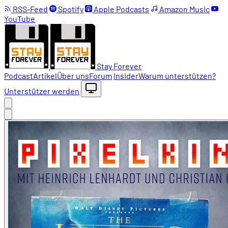
RSS-Feed
Spotify
Apple Podcasts
Amazon Music
YouTube
Stay Forever
Podcast
Artikel
Über uns
Forum
Insider
Warum unterstützen?
Unterstützer werden