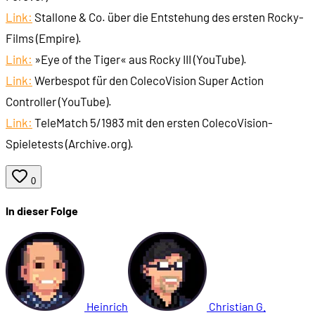
00:54:15
- Rocky (1987)
Link:
Stallone & Co. über die Entstehung des ersten Rocky-
Films (Empire).
00:56:26
- Punch-Out (1984)
Link:
»Eye of the Tiger« aus Rocky III (YouTube).
Link:
Werbespot für den ColecoVision Super Action
00:56:52
- Barry McGuigan Boxing (1985)
Controller (YouTube).
Link:
TeleMatch 5/1983 mit den ersten ColecoVision-
00:57:16
ROCKY 5
Spieletests (Archive.org).
00:58:09
- Der Film (1990)
0
In dieser Folge
01:02:49
- Boxspiele der Ära
01:03:39
- Umbruch zum PC
01:04:50
- 4-D Sports Boxing (1991)
Heinrich
Christian G.