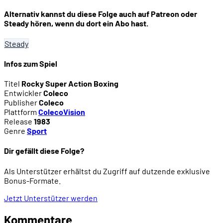
Alternativ kannst du diese Folge auch auf Patreon oder
01:05:53
- Rocky (2002)
Steady hören, wenn du dort ein Abo hast.
Steady
01:07:12
- Rocky: Legends (2004)
Infos zum Spiel
01:07:41
ROCKY BALBOA
Titel
Rocky Super Action Boxing
Entwickler
Coleco
Publisher
Coleco
01:07:53
- Stallone-Filme der 90er und 2000er
Plattform
ColecoVision
Release
1983
Genre
Sport
01:10:38
- Der Film (2006)
Dir gefällt diese Folge?
01:13:53
- Fortsetzung durch die Creed-Reihe
Als Unterstützer erhältst du Zugriff auf dutzende exklusive
Bonus-Formate.
Jetzt Unterstützer werden
01:15:02
- Das Spiel: Rocky Balboa (2007)
Kommentare