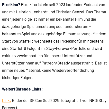
Pixelkino?
Pixelkino ist ein seit 2023 laufender Podcast von
und mit Heinrich Lenhardt und Christian Genzel. Das Thema
00:33:56
- Der Original-Controller ...
einer jeden Folge ist immer ein bekannter Film und die
dazugehörige Spielumsetzung oder andersherum –
00:35:54
- ... und der Super Action Controller
bekanntes Spiel und dazugehörige Filmumsetzung. Mit dem
Start von Staffel 3 wechselte das Pixelkino für mindestens
00:38:58
- Das Spiel live auf der Bühne
eine Staffel (6 Folgen) ins Stay-Forever-Portfolio und wird
exklusiv zweimonatlich für unsere Unterstützer und
00:42:06
- Fight!!
Unterstützerinnen auf Patreon/Steady ausgestrahlt. Das ist
immer neues Material, keine Wiederveröffentlichung
00:47:27
- Entwicklung des Spiels
bisheriger Folgen.
00:49:16
ROCKY 4
Weiterführende Links:
00:49:56
- Der Film (1985)
Link:
Bilder der SF Con Süd 2025, fotografiert von NRG (Stay
Forever).