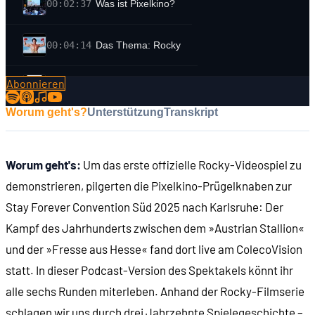
00:02:37
Was ist Pixelkino?
00:04:14
Das Thema: Rocky
Abonnieren
00:06:00
ROCKY 1
Worum geht's?
Unterstützung
Transkript
00:07:48
- Der Film (1976)
Worum geht's:
Um das erste offizielle Rocky-Videospiel zu
00:10:35
- Sylvester Stallone
demonstrieren, pilgerten die Pixelkino-Prügelknaben zur
Stay Forever Convention Süd 2025 nach Karlsruhe: Der
00:14:08
- Heavyweight Champ (1976)
Kampf des Jahrhunderts zwischen dem »Austrian Stallion«
und der »Fresse aus Hesse« fand dort live am ColecoVision
00:16:30
ROCKY 2
statt. In dieser Podcast-Version des Spektakels könnt ihr
alle sechs Runden miterleben. Anhand der Rocky-Filmserie
00:17:26
- Der Film (1979)
schlagen wir uns durch drei Jahrzehnte Spielegeschichte –