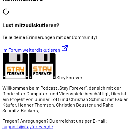
01:17:09
BEWERTUNG
01:18:38
- The Good: Hund
Lust mitzudiskutieren?
Teile deine Erinnerungen mit der Community!
01:20:35
- The Ugly: Huhn
Im Forum weiterdiskutieren
01:21:50
- The Bad: Rinderhälfte
01:23:04
- Urteil über den Film
Stay Forever
Willkommen beim Podcast „Stay Forever", der sich mit der
01:25:08
- Urteil über das Spiel
Glorie alter Computer- und Videospiele beschäftigt. Dies ist
ein Projekt von Gunnar Lott und Christian Schmidt mit Fabian
Käufer, Henner Thomsen, Christian Beuster und Rahel
01:27:15
Verabschiedung
Schmitz-Beckers.
Fragen? Anregungen? Du erreichst uns per E-Mail:
support@stayforever.de