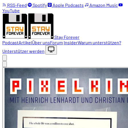
RSS-Feed
Spotify
Apple Podcasts
Amazon Music
YouTube
Stay Forever
Podcast
Artikel
Über uns
Forum
Insider
Warum unterstützen?
Unterstützer werden