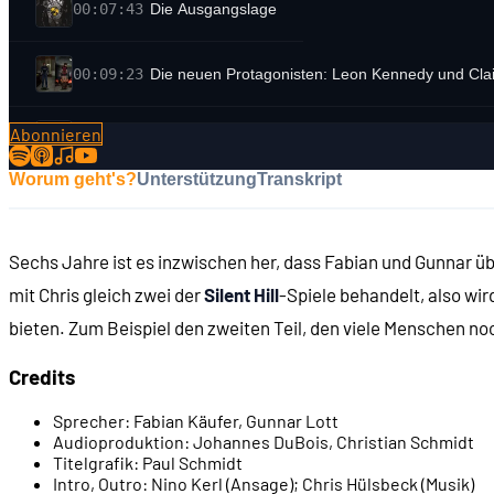
00:07:43
Die Ausgangslage
00:09:23
Die neuen Protagonisten: Leon Kennedy und Clai
Abonnieren
00:10:37
Was aus Teil 1 erhalten bleibt
Worum geht's?
Unterstützung
Transkript
00:12:30
Alone in the Dark (1992)
Sechs Jahre ist es inzwischen her, dass Fabian und Gunnar ü
00:13:13
Die Bedeutung von Resident Evil 2
mit Chris gleich zwei der
Silent Hill
-Spiele behandelt, also wir
bieten. Zum Beispiel den zweiten Teil, den viele Menschen no
00:14:10
Die Entschehungsgeschichte: Von Sweet Home (1
Credits
00:15:04
... zu Resident Evil (1996)
Sprecher:
Fabian Käufer, Gunnar Lott
Audioproduktion:
Johannes DuBois, Christian Schmidt
Titelgrafik:
Paul Schmidt
00:16:20
Das Team hinter Teil 2
Intro, Outro:
Nino Kerl (Ansage); Chris Hülsbeck (Musik)