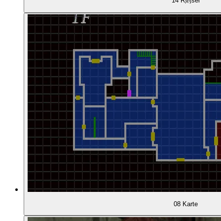
14 R則sel
00:37:48
Permanente Unsicherheit
00:39:54
Gestaltung der Spielwelt
00:41:36
Kernmechanik: Actionkämpfe
00:46:42
Progression und Knappheit
00:50:07
Gegenstände und Rätsel
00:50:57
Ein Beispiel: Claire trifft Leon
00:52:00
Eine Medaille für die Statue
08 Karte