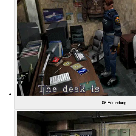
01:07:05
Kurze Figuren-Wechsel
01:08:47
Begrenzung als Spielmechanik
01:11:36
Gegenstands- und Wege-Management
01:14:17
Motivation durch Optimierung
01:16:55
Wie die Spielabschnitte Struktur und Fortschritt s
06 Erkundung
01:20:26
Ladepausen und Unterbrechungen
01:22:27
Für und Wider der "Panzer-Steuerung" ...