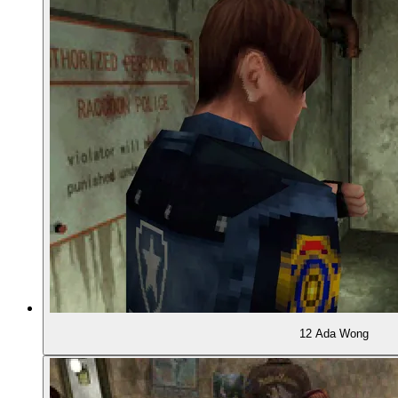
00:52:46
Das Trittleiter-Problem
00:54:23
Schlüssel, Türen und Glaubwürdigkeit
00:59:19
Übergeordnete Fetch-Quests
01:00:54
Dinge anzünden
01:03:10
Zweiter Durchgang mit Mister X
01:04:35
Übergreifende Entscheidungen
01:05:27
Verschiedene Nebencharaktere: Sherry ...
12 Ada Wong
01:05:54
... oder Ada Wong