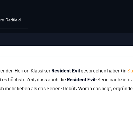
re Redfield
ber den Horror-Klassiker
Resident Evil
gesprochen haben (in
Su
d es höchste Zeit, dass auch die
Resident Evil
-Serie nachzieht
ch mehr lieben als das Serien-Debüt. Woran das liegt, ergründe
989) ...