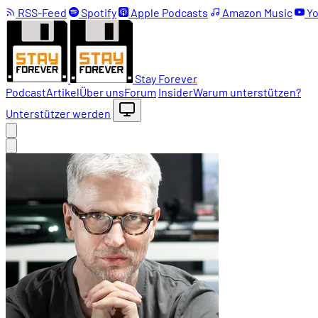
RSS-Feed
Spotify
Apple Podcasts
Amazon Music
Yo
Stay Forever
Podcast
Artikel
Über uns
Forum
Insider
Warum unterstützen?
Unterstützer werden