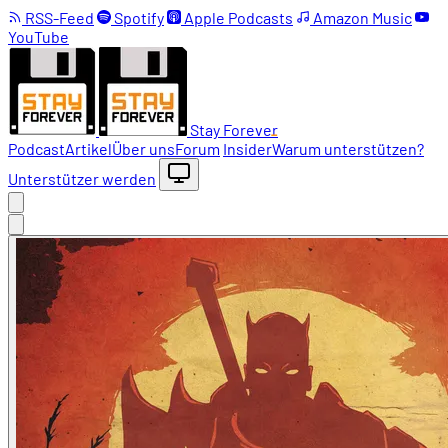
RSS-Feed
Spotify
Apple Podcasts
Amazon Music
YouTube
Stay Forever
Podcast
Artikel
Über uns
Forum
Insider
Warum unterstützen?
Unterstützer werden