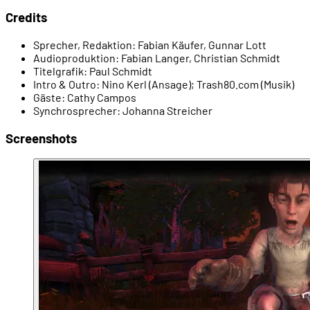
00:37:18
Die "Ausdrucksmittel"
Credits
Sprecher, Redaktion:
Fabian Käufer, Gunnar Lott
00:38:11
Händler, Handel und Ausrüstung
Audioproduktion:
Fabian Langer, Christian Schmidt
Titelgrafik:
Paul Schmidt
Intro & Outro:
Nino Kerl (Ansage); Trash80.com (Musik)
00:42:53
Kampflastige Quests
Gäste:
Cathy Campos
Synchrosprecher:
Johanna Streicher
00:45:34
Die Kämpfe: einfach und austricksbar
Screenshots
00:47:40
Starke Magie: Druckwelle ...
00:49:40
... und Blitzzauber
00:51:45
Wir werden Hausbesitzer
00:53:53
Trophäen für die Wand