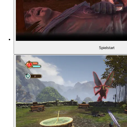
00:55:03
Wie man einen Partner findet
00:58:45
Darstellung von Gesichtern und Kindern
01:00:38
Musik und Sound
Spielstart
01:02:12
Ernsthaftigkeit gemischt mit Humor
01:05:26
Großtat in der Unterhose
01:07:12
Relevanz der Heldenrolle
01:08:04
Hühner treten!