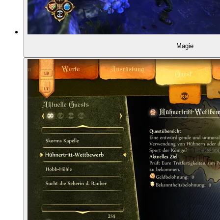
01:20:09
Satan oder Mutter Teresa
01:23:01
Fabian umwirbt Lady Grey
Magie
01:29:44
Freude an den Kämpfen
01:31:06
Die Entstehung des Spiels: Dene und Simon Cart
01:32:27
Druid (1986) und weitere Spiele
01:33:40
Bullfrog und Dungeon Keeper (1997)
01:34:42
Peter Molyneux gründet Lionhead ...
01:35:45
... und die Carters Big Blue Box