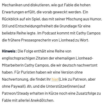
Mechaniken und diskutieren, wie gut Fable die hohen
Erwartungen erfüllt, die vorab geweckt werden. Ein
00:20:29
Das Aufstiegs-System
Rückblick auf ein Spiel, das mit seiner Mischung aus Humor,
Stil und Entscheidungsfreiheit die Grundlage für eine
00:22:51
Abschluss der Heldengilde
beliebte Reihe legte. Im Podcast kommt mit Cathy Campos
die frühere Pressesprecherin von Lionhead zu Wort.
00:26:50
Aufträge in der Gilde
Hinweis:
Die Folge enthält eine Reihe von
00:28:13
Struktur der Spielwelt
englischsprachigen Zitaten der ehemaligen Lionhead-
Mitarbeiterin Cathy Campos, die wir deutsch nachvertont
00:32:03
Die Weltkarte
haben. Für Puristen haben wir eine Version ohne
Nachvertonung, die findet ihr
hier
(Link zu Patreon, aber
00:34:35
Märchenhafte Weltgestaltung
ohne Paywall). Ah, und die Unterstützer(innen) auf
Patreon/Steady erhalten in Kürze noch eine Zusatzfolge zu
00:36:45
Heldenkarriere
Fable mit allerlei Anekdötchen.