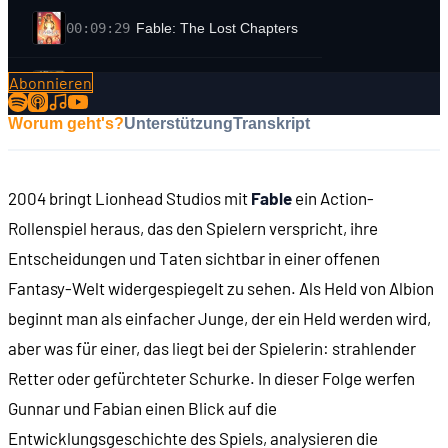
00:09:29
Fable: The Lost Chapters
Abonnieren
00:10:57
Was ist Fable?
Worum geht's?
Unterstützung
Transkript
00:11:48
Spielbeginn
2004 bringt Lionhead Studios mit
Fable
ein Action-
00:12:52
Katastrophe in Oakvale
Rollenspiel heraus, das den Spielern verspricht, ihre
Entscheidungen und Taten sichtbar in einer offenen
00:14:32
Die Heldengilde und das Konzept der Helden
Fantasy-Welt widergespiegelt zu sehen. Als Held von Albion
beginnt man als einfacher Junge, der ein Held werden wird,
00:16:12
Die drei Heldentalente: Nahkampf ...
aber was für einer, das liegt bei der Spielerin: strahlender
Retter oder gefürchteter Schurke. In dieser Folge werfen
00:16:48
... Bogenschießen ...
Gunnar und Fabian einen Blick auf die
Entwicklungsgeschichte des Spiels, analysieren die
00:18:42
... und "Willenskraft" = Magie