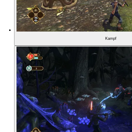
01:08:27
Amüsante Schatzsuche
01:09:09
Gewalt und Düsternis
01:09:54
Teresas Schicksal
Kampf
01:11:25
Entscheidung in der Arena
01:11:49
Absurdität von Gut vs. Böse
01:13:19
Die Hühnerprüfung aus Fable 2
01:16:59
Überfall auf den Obsthof
01:18:38
Veränderung des Aussehens