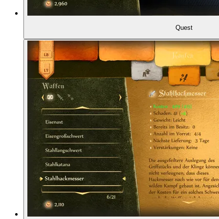
01:37:50
Als "Satellit" zu Lionhead
Quest
01:41:11
Project Ego und Peter Molyneuxs Versprechung
01:46:59
Big Blue Box wird integriert
01:48:17
Cathy Campos
01:51:59
Arbeiten bei Lionhead: Crunch und Chaos
01:57:04
Fertigstellung mit Abstrichen
02:00:09
Die erweiterte Fassung: The Lost Chapters (200