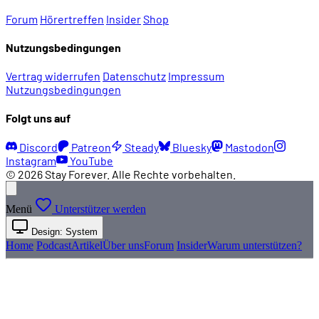
Forum
Hörertreffen
Insider
Shop
Nutzungsbedingungen
Vertrag widerrufen
Datenschutz
Impressum
Nutzungsbedingungen
Folgt uns auf
Discord
Patreon
Steady
Bluesky
Mastodon
Instagram
YouTube
© 2026 Stay Forever. Alle Rechte vorbehalten.
Menü
Unterstützer werden
Design: System
Home
Podcast
Artikel
Über uns
Forum
Insider
Warum unterstützen?