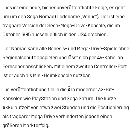
Dies ist eine neue, bisher unveröffentlichte Folge, es geht
um um den Sega Nomad (Codename „Venus“). Der ist eine
00:45:46
Themen für 2025
tragbare Version der Sega-Mega-Drive-Konsole, die im
00:46:37
PROGRAMM - Die Weihnachtswoche 2024
Oktober 1995 ausschließlich in den USA erschien.
Der Nomad kann alle Genesis- und Mega-Drive-Spiele ohne
00:56:02
Danksagungen, so viele Danksagungen!
Regionalschutz abspielen und lässt sich per AV-Kabel an
Fernseher anschließen. Mit einem zweiten Controller-Port
ist er auch als Mini-Heimkonsole nutzbar.
Die Veröffentlichung fiel in die Ära moderner 32-Bit-
Konsolen wie PlayStation und Sega Saturn. Die kurze
Akkulaufzeit von etwa zwei Stunden und die Positionierung
als tragbarer Mega Drive verhinderten jedoch einen
größeren Markterfolg.