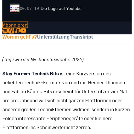
00:07:19
Die Lage auf Youtube
Abonnieren
00:09:18
Unsere Lieblingsfolgen 2024
Worum geht's?
Unterstützung
Transkript
00:15:53
Die populärsten Folgen des Jahres
(Tag zwei der Weihnachtswoche 2024)
00:23:18
Umgesetzte und verpasste Vorhaben
Stay Forever Technik Bits
ist eine Kurzversion des
00:28:14
Stay Forever Insider
beliebten Technik-Formats von und mit Henner Thomsen
und Fabian Käufer. Bits erscheint für Unterstützer vier Mal
00:29:14
Was passiert beim Retroshirty-Shop?
pro pro Jahr und will sich nicht ganzen Plattformen oder
anderen großen Technikthemen widmen, sondern in kurzen
00:30:45
VORSCHAU - Das dritte Stay-Forever-Heft
Folgen interessante Peripheriegeräte oder kleinere
Plattformen ins Scheinwerferlicht zerren.
00:41:03
Stay Forever Conventions Süd & Nord 2025