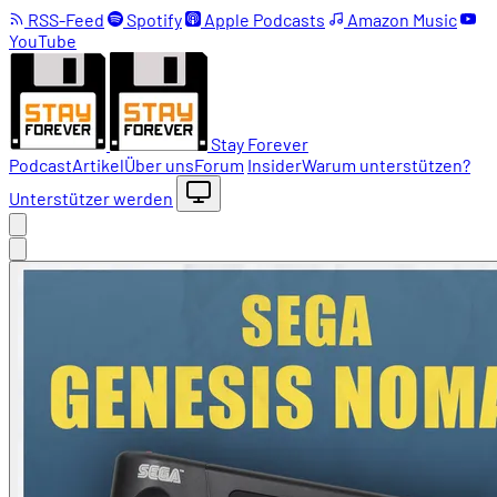
RSS-Feed
Spotify
Apple Podcasts
Amazon Music
YouTube
Stay Forever
Podcast
Artikel
Über uns
Forum
Insider
Warum unterstützen?
Unterstützer werden