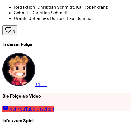
Redaktion:
Christian Schmidt, Kai Rosenkranz
00:36:40
Wo ist die Mundkarmonika ...
Schnitt:
Christian Schmidt
Grafik:
Johannes DuBois, Paul Schmidt
00:37:22
... und wo ist die Maultrommel?
0
In dieser Folge
00:38:22
Soundeffekte
00:40:07
Musikbeispiel #3: Neues Lager
00:43:28
Stimmung von Musik und Spielwelt
Chris
Die Folge als Video
Auf YouTube ansehen
Infos zum Spiel