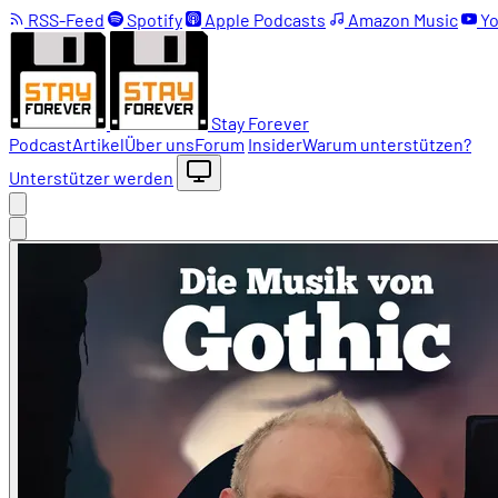
RSS-Feed
Spotify
Apple Podcasts
Amazon Music
Yo
Stay Forever
Podcast
Artikel
Über uns
Forum
Insider
Warum unterstützen?
Unterstützer werden