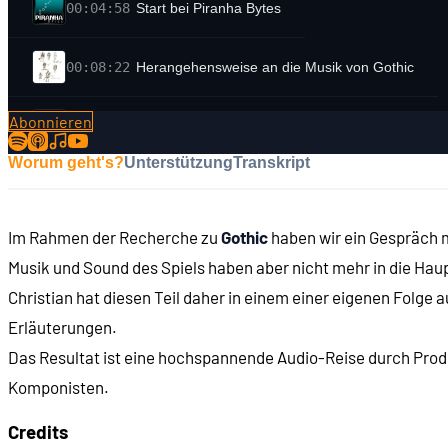
00:04:58
Start bei Piranha Bytes
00:08:22
Herangehensweise an die Musik von Gothic
Abonnieren
00:10:51
Der DirectMusic Producer
Worum geht's?
Unterstützung
Transkript
00:14:03
Musikbeispiel #1: Das Minental
Im Rahmen der Recherche zu
Gothic
haben wir ein Gespräch m
00:23:15
Übergänge zwischen Musikstücken
Musik und Sound des Spiels haben aber nicht mehr in die Hau
Christian hat diesen Teil daher in einem einer eigenen Folge 
00:27:03
In Extremo
Erläuterungen.
Das Resultat ist eine hochspannende Audio-Reise durch Produkt
00:28:56
Musikbeispiel #2: Altes Lager
Komponisten.
00:34:43
Instrumente
Credits