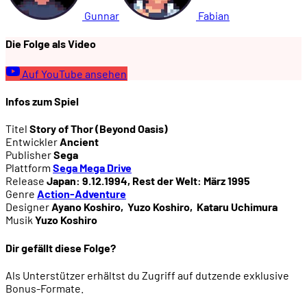
Gunnar
Fabian
Die Folge als Video
Auf YouTube ansehen
Infos zum Spiel
Titel
Story of Thor (Beyond Oasis)
Entwickler
Ancient
Publisher
Sega
Plattform
Sega Mega Drive
Release
Japan: 9.12.1994, Rest der Welt: März 1995
Genre
Action-Adventure
Designer
Ayano Koshiro
,
Yuzo Koshiro
,
Kataru Uchimura
Musik
Yuzo Koshiro
Dir gefällt diese Folge?
Als Unterstützer erhältst du Zugriff auf dutzende exklusive
Bonus-Formate.