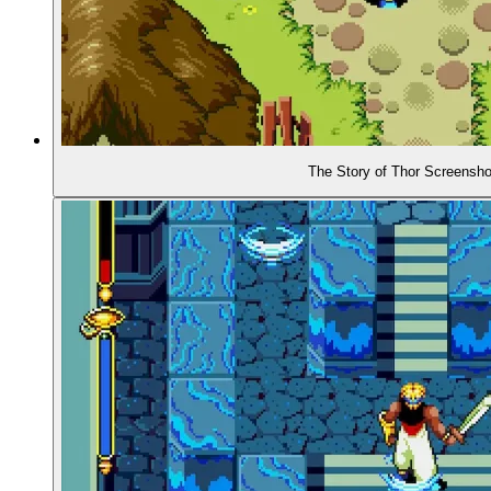
00:45:38
- Geister und Magie: Dytto ...
00:46:55
- ... und der Feuergeist Efreet
00:48:39
- Effekte der Geister
The Story of Thor Screensho
00:49:58
- Die beiden anderen Geister: Schatten ...
00:50:47
- ... und Bogen
00:53:45
- Wie funktioniert denn nun das Aufstiegs-Syste
00:58:11
- Bewertung am Spielende
01:00:24
- Die Schizophrenie der Herzen