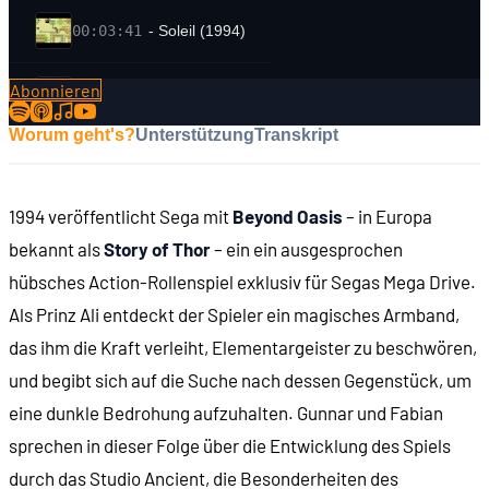
00:03:41
- Soleil (1994)
Abonnieren
00:04:19
- Entwickler: Ancient
Worum geht's?
Unterstützung
Transkript
00:04:47
- Ali und sein Armlet
1994 veröffentlicht Sega mit
Beyond Oasis
– in Europa
00:06:41
- US-Titel: "Beyond Oasis"
bekannt als
Story of Thor
– ein ein ausgesprochen
hübsches Action-Rollenspiel exklusiv für Segas Mega Drive.
00:07:50
- Was macht man in Story of Thor?
Als Prinz Ali entdeckt der Spieler ein magisches Armband,
das ihm die Kraft verleiht, Elementargeister zu beschwören,
00:09:16
ENTSTEHUNGSGESCHICHTE
und begibt sich auf die Suche nach dessen Gegenstück, um
eine dunkle Bedrohung aufzuhalten. Gunnar und Fabian
00:09:55
- Actraiser 2 (1993)
sprechen in dieser Folge über die Entwicklung des Spiels
durch das Studio Ancient, die Besonderheiten des
00:11:02
- Yuzo und Ayano Koshiro