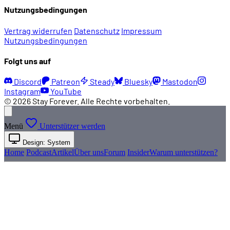
Nutzungsbedingungen
Vertrag widerrufen
Datenschutz
Impressum
Nutzungsbedingungen
Folgt uns auf
Discord
Patreon
Steady
Bluesky
Mastodon
Instagram
YouTube
© 2026 Stay Forever. Alle Rechte vorbehalten.
Menü
Unterstützer werden
Design: System
Home
Podcast
Artikel
Über uns
Forum
Insider
Warum unterstützen?