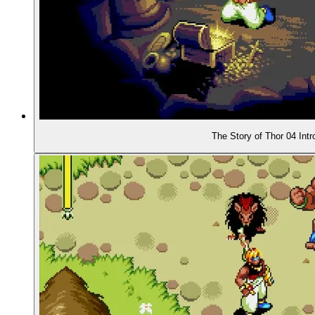
00:35:22
- Von Dungeon zu Dungeon
00:36:29
- Erzählung in Texttafeln
00:37:48
- Typische Aufgaben
The Story of Thor 04 Intr
00:39:08
- Bosskämpfe: Felsschlange ...
00:39:43
- ... und Feuerdrache
00:41:09
- Ungewöhnliches Waffensystem
00:44:19
- Andere Gegenstände