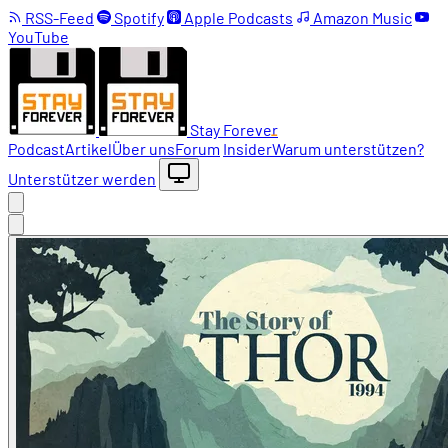
RSS-Feed
Spotify
Apple Podcasts
Amazon Music
YouTube
Stay Forever
Podcast
Artikel
Über uns
Forum
Insider
Warum unterstützen?
Unterstützer werden