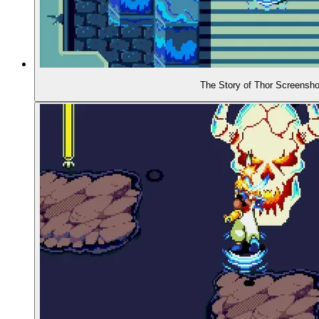
01:05:00
- Unklarheiten bis heute
01:06:47
- Grafik und Sound
The Story of Thor Screensho
01:11:30
- So. Viel. Wasser!
01:16:52
- Die Wasserwelle
01:17:26
- Endboss im Wasser
01:18:07
URTEIL UND EINFLUSS
01:19:54
- Reaktionen auf das Spiel
01:21:32
- Die Fortsetzung: The Story of Thor 2 (1996)