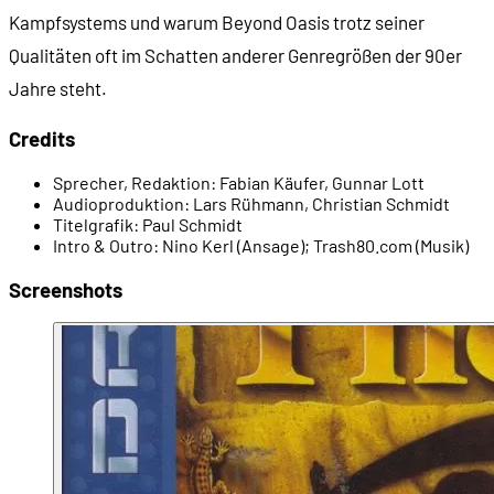
Kampfsystems und warum Beyond Oasis trotz seiner
Qualitäten oft im Schatten anderer Genregrößen der 90er
00:14:06
- Sonic fürs Master System
Jahre steht.
00:15:28
- Streets of Rage 2 (1992)
Credits
Sprecher, Redaktion:
Fabian Käufer, Gunnar Lott
00:16:51
- Weitere Ancient-Spiele
Audioproduktion:
Lars Rühmann, Christian Schmidt
Titelgrafik:
Paul Schmidt
Intro & Outro:
Nino Kerl (Ansage); Trash80.com (Musik)
00:17:55
- Segas "Mega RPG Project"
Screenshots
00:19:42
- Kleines Team
00:20:26
- Ist das ein Rollenspiel?
00:22:24
- Inspiration: Der Aladdin-Film