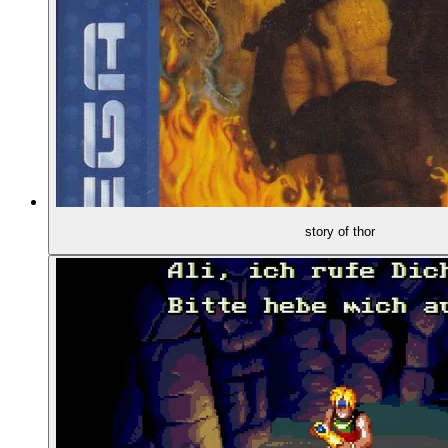
00:24:04
- Ancient unter Zeitdruck
00:26:42
DAS SPIEL
00:27:15
- Die Spielwelt
00:28:10
- Spielperspektive und Steuerung
story of thor
00:29:24
- Ali kann kriechen
00:29:55
- Inventare und Menüs
00:30:20
- Das Kampfsystem
00:32:08
- Viele Gegner auf einmal