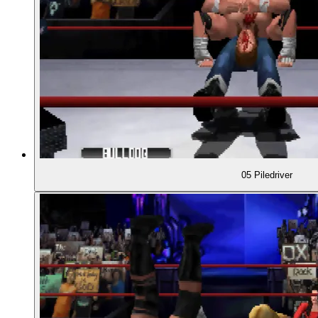
01:32:51
- Gastschiedsrichter-Matches
01:33:30
- Slowdowns und Fokusprobleme
01:34:47
- Intro-Sequenzen vor dem Kampf
01:36:47
- Wahnsinnig schlechte Fotos in den Intros
05 Piledriver
01:37:39
- Limitierungen durch den Modulspeicher
01:39:00
- Storylines in den Kampagnen
01:40:42
- Verzweigende Wege durch die Kampagnen
01:42:15
- Vier Storyline-Varianten für einen einzigen Kam