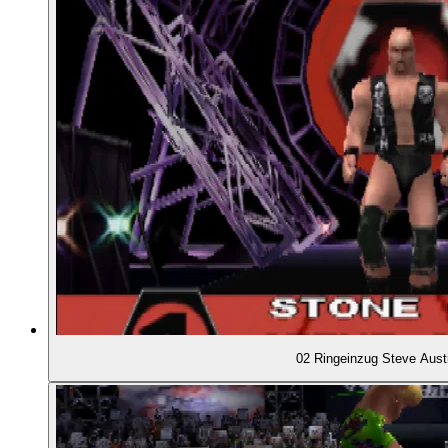
00:49:43
- Wrestlemania 15: Steve Austin vs. The Rock
00:53:48
- No Mercy 2000: Triple H vs. Chris Benoit
00:55:15
- Bedeutung von Storylines
00:57:25
DAS SPIEL: WWF NO MERCY
00:59:17
- Das "Attitude Meter" und seine Bedeutung
01:01:30
- Bedrängnis und Comeback
02 Ringeinzug Steve Aust
01:03:01
- Der Controller des N64
01:05:50
- Taunts und Signature Moves mit dem Analogsti