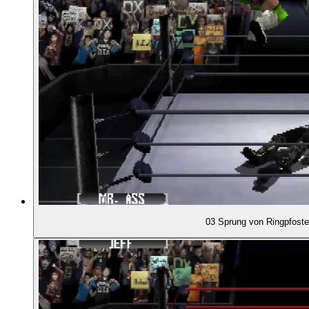
01:06:46
- Eine Taste für verschiedene Anlässe
01:08:49
- Von der Kampfspiel-Steuerung ...
01:09:54
- ... zur kontextuellen Steuerung
01:13:19
- Schläge, Griffe und ihre Ableitungen
01:14:44
- Signatur-Angriffe: Vorwissen wird vorausgesetzt
03 Sprung von Ringpfost
01:17:19
- Hinarbeiten auf Finisher
01:18:59
- Wucht und Kinetik
01:20:48
- Statur, Gewicht und ihre Auswirkungen