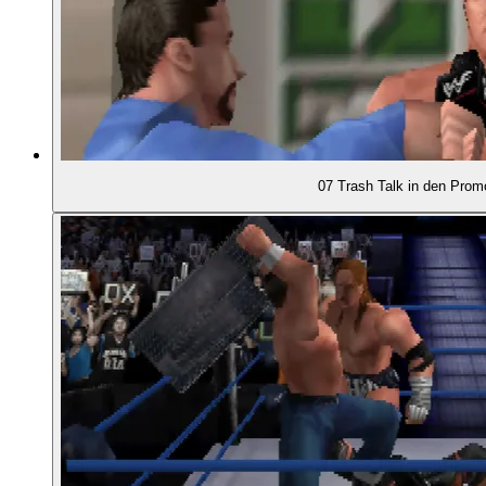
01:56:40
- Galactic Wrestling (2004)
01:57:29
- Wrestling heute: jugendfrei
01:58:27
FAZIT
07 Trash Talk in den Prom
02:00:53
- Wrestling-Legenden in WWE 2K 25
02:01:32
- Aktive Modding-Szene