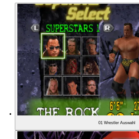
00:37:48
- Rapide Fortschritte bei den AKI-Spielen
00:39:40
- Leitermatches
00:41:11
DIE "ATTITUDE ERA" DER WWF
00:43:33
- Emotion, Provokation, Tabubruch
00:44:50
- Heftigere, gewalttätigere Kämpfe
00:45:12
- Der Montreal Screwjob und "Mr. McMahon" als 
00:46:31
- Der größte Star der Ära: "Stone Cold" Steve Aus
01 Wrestler Auswahl