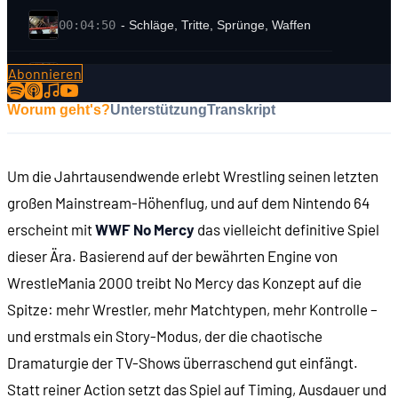
00:04:50
- Schläge, Tritte, Sprünge, Waffen
Abonnieren
00:07:34
- "Kayfabe": Illusion eines echten Wettbewerbs
Worum geht's?
Unterstützung
Transkript
00:09:06
- Die World Wrestling Federation
Um die Jahrtausendwende erlebt Wrestling seinen letzten
00:11:54
- Die Familie McMahon
großen Mainstream-Höhenflug, und auf dem Nintendo 64
erscheint mit
WWF No Mercy
das vielleicht definitive Spiel
00:14:09
FRÜHERE WRESTLING-SPIELE
dieser Ära. Basierend auf der bewährten Engine von
WrestleMania 2000 treibt No Mercy das Konzept auf die
00:14:52
- Das erste Wrestling-Spiel: Big Pro Wrestling (1
Spitze: mehr Wrestler, mehr Matchtypen, mehr Kontrolle –
und erstmals ein Story-Modus, der die chaotische
00:15:00
- Tekmo World Wrestling (1989)
Dramaturgie der TV-Shows überraschend gut einfängt.
Statt reiner Action setzt das Spiel auf Timing, Ausdauer und
00:15:45
- WWF Superstars (1991)