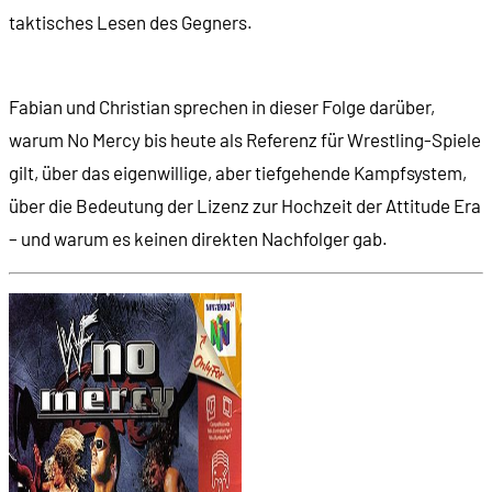
taktisches Lesen des Gegners.
00:16:37
- Super Wrestlemania (1992)
Fabian und Christian sprechen in dieser Folge darüber,
00:18:04
- Wrestlemania Arcade Game (1995
warum No Mercy bis heute als Referenz für Wrestling-Spiele
gilt, über das eigenwillige, aber tiefgehende Kampfsystem,
00:21:34
ENTSTEHUNGSGESCHICHTE
über die Bedeutung der Lizenz zur Hochzeit der Attitude Era
– und warum es keinen direkten Nachfolger gab.
00:22:40
- Die AKI Corporation und Shuji Yoshida
00:25:04
- Fire Pro Wrestling
00:26:08
- Virtual Pro Wrestling (1996)
00:27:10
- Toukon Retsuden (1995)