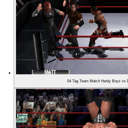
01:23:55
- Unterschiedliche Moves ja nach Wrestler
01:25:02
- Stärken und Schwächen der Wrestler im Charak
01:25:42
- Große Auswahl an Stars
01:28:29
- Manche sind heute noch aktiv
04 Tag Team Match Hardy Boyz vs 
01:29:03
- Verschiedene Matchtypen und Spielmodi
01:31:10
- Neu: Leitermatches
01:31:59
- Käfigmatches