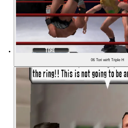
01:46:09
- Häufige Einmischungen
01:47:41
- Ein Versuch, Fehden einzuflechten
01:49:19
- Kayfabe in der Kampagne
06 Tori wirft Triple H
01:51:04
- Shop für Outfits, Moves etc.
01:52:27
WEITERE WRESTLING-SPIELE
01:53:33
- WWE-Spiele von Yuke's
01:55:36
- AKI landet bei Electronic Arts: Def Jam