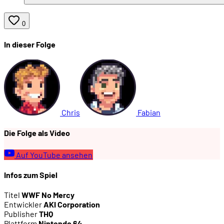
0
In dieser Folge
Chris
Fabian
Die Folge als Video
Auf YouTube ansehen
Infos zum Spiel
Titel
WWF No Mercy
Entwickler
AKI Corporation
Publisher
THQ
Plattform
Nintendo 64