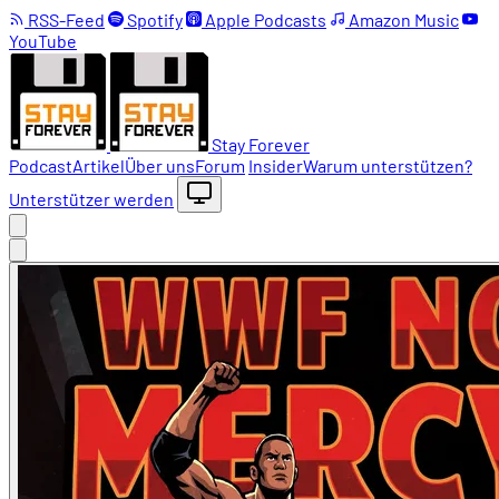
RSS-Feed
Spotify
Apple Podcasts
Amazon Music
YouTube
Stay Forever
Podcast
Artikel
Über uns
Forum
Insider
Warum unterstützen?
Unterstützer werden