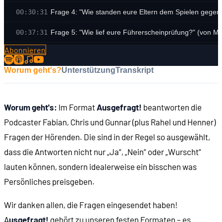
00:30:31
Frage 4: "Wie standen eure Eltern dem Spielen gegen
00:37:31
Frage 5: "Wie lief eure Führerscheinprüfung?" (von Ma
Abonnieren
00:48:57
Frage 6: "Welche Kreativmaterialien würdet ihr benutz
Worum geht's?
Unterstützung
Transkript
00:56:58
Frage 7: "Habt ihr einen Alltags-Pile-of-Shame?" (von
01:06:04
Frage 8: "Bei welchem Moment der Spielegeschichte w
Worum geht's:
Im Format
Ausgefragt!
beantworten die
01:14:56
Verabschiedung
Podcaster Fabian, Chris und Gunnar (plus Rahel und Henner)
Fragen der Hörenden. Die sind in der Regel so ausgewählt,
dass die Antworten nicht nur „Ja“, „Nein“ oder „Wurscht“
lauten können, sondern idealerweise ein bisschen was
Persönliches preisgeben.
Wir danken allen, die Fragen eingesendet haben!
A
usgefragt!
gehört zu unseren festen Formaten – es