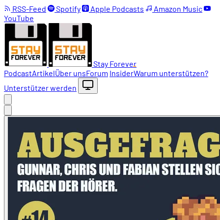
RSS-Feed
Spotify
Apple Podcasts
Amazon Music
YouTube
Stay Forever
Podcast
Artikel
Über uns
Forum
Insider
Warum unterstützen?
Unterstützer werden