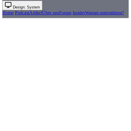
Design: System
Home
Podcast
Artikel
Über uns
Forum
Insider
Warum unterstützen?