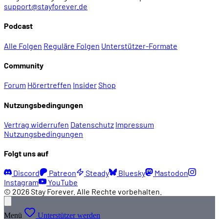
support@stayforever.de
Podcast
Alle Folgen
Reguläre Folgen
Unterstützer-Formate
Community
Forum
Hörertreffen
Insider
Shop
Nutzungsbedingungen
Vertrag widerrufen
Datenschutz
Impressum
Nutzungsbedingungen
Folgt uns auf
Discord
Patreon
Steady
Bluesky
Mastodon
Instagram
YouTube
© 2026 Stay Forever. Alle Rechte vorbehalten.
Menü
Unterstützer werden