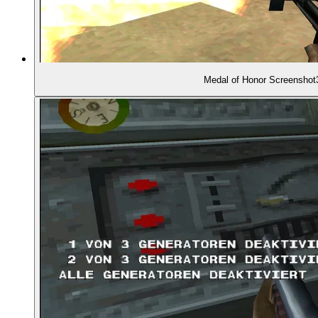
01:19:42
- Gab's auch für den Game Boy Advance
01:19:57
- Medal of Honor: Allied Assault (2002)
Medal of Honor Screenshot
01:20:20
- Medal of Honor: Frontline (2002)
01:20:56
- Medal of Honor: Rising Sun (2003)
01:21:40
- Medal of Honor: Infiltrator (2003)
01:22:17
- Medal of Honor: Pacific Assault (2004)
01:22:29
- Abstieg der Serie