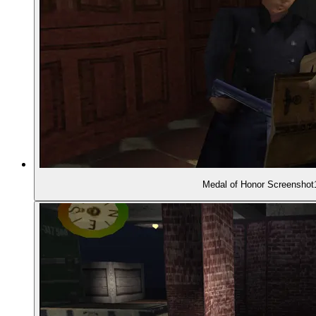
00:33:07
- Zielen übers Fadenkreuz
00:34:21
- Evolution der Shooter-Steuerung: Von GoldenEy
00:35:10
- ... über Medal of Honor ...
00:36:56
- ... zu Halo
00:37:50
- Gegenteilige Entwicklung auf dem PC
Medal of Honor Screenshot
00:39:11
- Die Schleichmission
00:40:56
- Soldaten schlagen Alarm
00:43:03
- Level-Layout und dessen Einfluss auf den Spiel