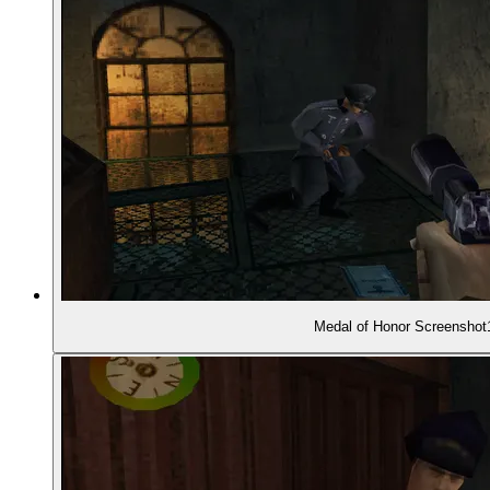
00:25:44
DAS SPIEL
00:27:03
- Historischer Rahmen und Schauplätze
00:29:09
- Einsatzziele der U-Boot-Mission
00:30:32
- Warnung am Levelausgang
00:30:53
- Sprengungen
Medal of Honor Screenshot
00:31:14
- Auswertung am Levelende
00:32:03
- Die Steuerung