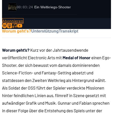
00:03:24
Ein Weltkriegs-Shooter
Abonnieren
00:04:15
Jimmy Patterson, der Protagonist
Worum geht's?
Unterstützung
Transkript
00:05:32
DIE ENTSTEHUNGSGESCHICHTE
Worum geht’s?
Kurz vor der Jahrtausendwende
00:06:25
- Das Gründer-Trio von Dreamworks
veröffentlicht Electronic Arts mit
Medal of Honor
einen Ego-
Shooter, der sich bewusst vom damals dominierenden
00:08:35
- Dreamworks Interactive
Science-Fiction- und Fantasy-Setting absetzt und
stattdessen den Zweiten Weltkrieg als Hintergrund wählt.
00:10:27
- Das erste Spiel: Steven Spielberg's Director's Ch
Als Soldat der OSS führt der Spieler verdeckte Missionen
hinter feindlichen Linien aus, filmreif in Szene gesetzt mit
00:10:50
- ... mit Jennifer Aniston und Quentin Tarrantino
aufwändiger Grafik und Musik. Gunnar und Fabian sprechen
in dieser Folge über die Entstehung des Spiels unter der
00:11:28
- Goosebumps