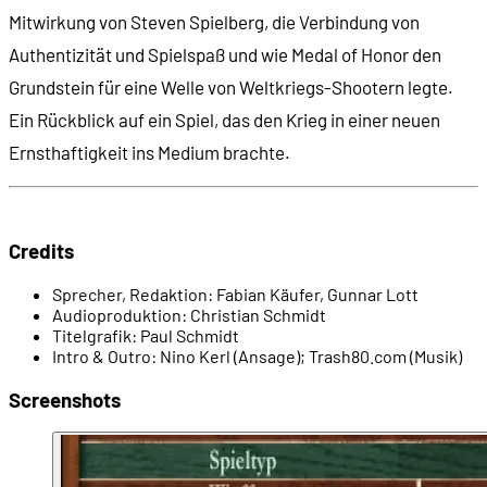
Mitwirkung von Steven Spielberg, die Verbindung von
Authentizität und Spielspaß und wie Medal of Honor den
00:13:04
- Dino-Spiele-Welle: Jurassic Park: Lost World ...
Grundstein für eine Welle von Weltkriegs-Shootern legte.
Ein Rückblick auf ein Spiel, das den Krieg in einer neuen
00:13:41
- ... Chaos Island (1997) ...
Ernsthaftigkeit ins Medium brachte.
00:13:53
- ... Trespasser (1998) ...
Credits
00:14:10
- ... und Warpath (1999)
Sprecher, Redaktion:
Fabian Käufer, Gunnar Lott
Audioproduktion:
Christian Schmidt
00:15:17
- Electronic Arts kauft Dreamworks Interactive
Titelgrafik:
Paul Schmidt
Intro & Outro:
Nino Kerl (Ansage); Trash80.com (Musik)
00:17:10
- Der Soldat James Ryan
Screenshots
00:17:59
- Der Wegbereiter: GoldenEye 007 (1997)