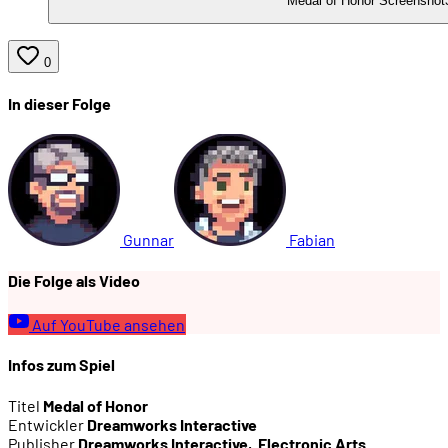
Medal of Honor Screenshot
0
In dieser Folge
Gunnar
Fabian
Die Folge als Video
Auf YouTube ansehen
Infos zum Spiel
Titel
Medal of Honor
Entwickler
Dreamworks Interactive
Publisher
Dreamworks Interactive
,
Electronic Arts