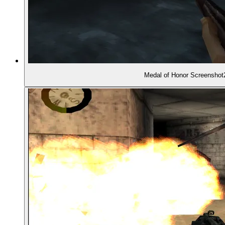
01:10:31
- Ballern im Splitscreen
01:11:41
- Humorvolle Szenen: Feinde im Klo ...
01:12:26
- ... und Deutschkurs-Video
Medal of Honor Screenshot
01:13:59
- Schrecken des Krieges?
01:16:35
- Änderungen an der deutschen Version
01:17:17
- Indizierung in Deutschland
01:18:01
ERFOLG UND NACHWIRKUNG
01:18:58
- Die Fortsetzung: Medal of Honor Underground 