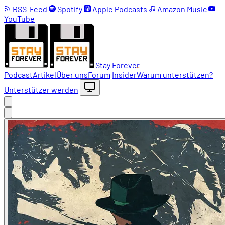
RSS-Feed
Spotify
Apple Podcasts
Amazon Music
YouTube
Stay Forever
Podcast
Artikel
Über uns
Forum
Insider
Warum unterstützen?
Unterstützer werden