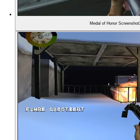
01:24:01
- Der Reboot-Versuch (2010)
01:25:03
- Der Tiefpunkt: Medal of Honor: Warfighter (201
Medal of Honor Screenshot
01:25:22
- Ein VR-Nachklapp: Above and Beyond (2020)
01:25:59
- Erfolgreiche Konkurrenz: Call of Duty (2001)
01:27:14
- Hausinterne Konkurrenz: Battlefield
01:28:09
FAZIT: Leistung und Bedeutung des Spiels