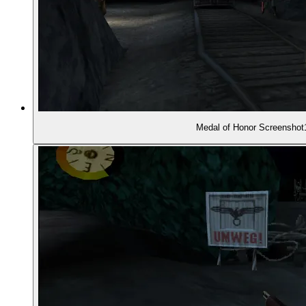
00:59:28
GRAFIK UND SOUND
01:00:01
- Entweder eng oder dunkel
01:00:47
- Tolle Klangatmosphäre
Medal of Honor Screenshot
01:03:40
- Atmosphäre vs. Orientierung
01:05:05
UMFANG UND ATMOSPHÄRE
01:07:09
- Liebeserklärung an die stationären Geschütze
01:09:49
- Der Multiplayer-Modus