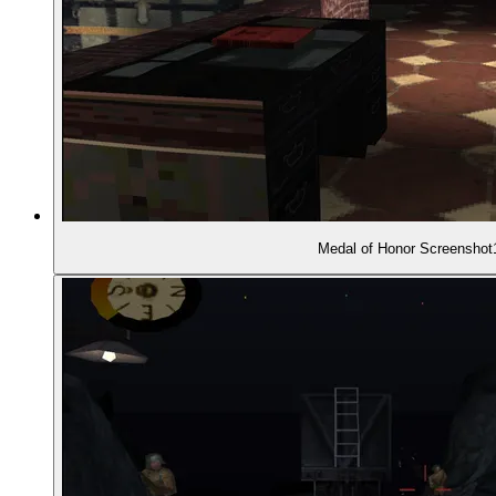
00:44:45
- Fehlendes Fadenkreuz, reduziertes Interface
00:46:41
- Spielablauf und Realismus
00:48:00
- Die Waffen
00:49:47
- Granaten-Gunnar
Medal of Honor Screenshot
00:50:27
- Gegner greifen Granaten
00:55:05
- Keine Checkpoints, kein Speichern im Level
00:56:08
- Aufwändige Animationen als "Pain States"
00:58:16
- Weg ist der Helm!