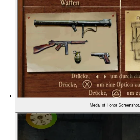
00:18:28
- Der Producer: Peter Hirschmann
00:19:09
- Ein vergleichsweise unerfahrenes Team
00:19:38
- Der Komponist: Michael Giacchino
00:20:35
- Widerstand gegen das Setting
00:22:56
- Historische Beratung durch Dale Dye
00:23:18
- Der Gewaltgrad muss reduziert werden
Medal of Honor Screenshot
00:24:07
- Die "Congressional Medal of Honor Society"
00:25:09
- Ende 1999: Das Spiel erscheint