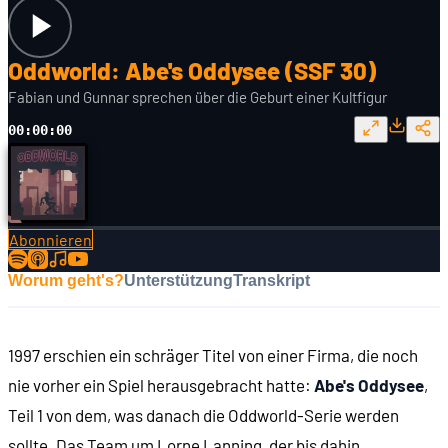
Oddworld: Abe's Oddysee (SSF 30)
Fabian und Gunnar sprechen über die Geburt einer Kultfigur
00:00:00
Abonnieren
Worum geht's?
Unterstützung
Transkript
1997 erschien ein schräger Titel von einer Firma, die noch
nie vorher ein Spiel herausgebracht hatte:
Abe's Oddysee
,
Teil 1 von dem, was danach die Oddworld-Serie werden
sollte. Das Team um Lorne Lanning, der bis dahin