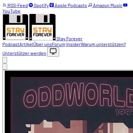
RSS-Feed
Spotify
Apple Podcasts
Amazon Music
YouTube
Stay Forever
Podcast
Artikel
Über uns
Forum
Insider
Warum unterstützen?
Unterstützer werden