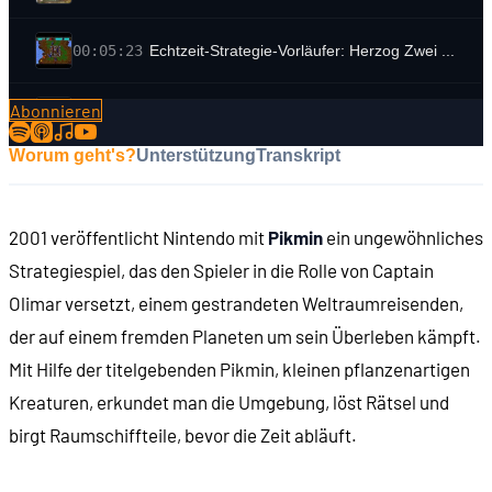
00:05:23
Echtzeit-Strategie-Vorläufer: Herzog Zwei ...
Abonnieren
00:05:39
... und PC-Portierungen wie Warcraft 2
Worum geht's?
Unterstützung
Transkript
00:06:13
Vorschuss-Vertrauen dank Shigeru Miyamoto
2001 veröffentlicht Nintendo mit
Pikmin
ein ungewöhnliches
00:07:13
Die Rahmenhandlung
Strategiespiel, das den Spieler in die Rolle von Captain
Olimar versetzt, einem gestrandeten Weltraumreisenden,
00:08:17
Die Spielwelt
der auf einem fremden Planeten um sein Überleben kämpft.
Mit Hilfe der titelgebenden Pikmin, kleinen pflanzenartigen
00:09:32
Hilfe von den Pikmin
Kreaturen, erkundet man die Umgebung, löst Rätsel und
birgt Raumschiffteile, bevor die Zeit abläuft.
00:11:08
Die Gegner