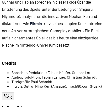
Gunnar und Fabian sprechen in dieser Folge über die
00:11:40
Eine Miniatur-Welt
Entstehung des Spiels (unter der Leitung von Shigeru
Miyamoto), analysieren die innovativen Mechaniken und
00:12:51
Olimars Blick auf die Welt
diskutieren, wie
Pikmin
trotz seines simplen Konzepts eine
neue Art von strategischem Gameplay etabliert. Ein Blick
00:14:45
Die Kernaufgabe
auf ein charmantes Spiel, das bis heute eine einzigartige
Nische im Nintendo-Universum besetzt.
00:16:33
Die Entstehungsgeschichte
00:19:08
"Super Mario 128"
Credits
Sprecher, Redaktion:
Fabian Käufer, Gunnar Lott
00:20:51
Die Pikmin-Väter: Masamichi Abe und Shigefumi 
Audioproduktion:
Fabian Langer, Christian Schmidt
Titelgrafik:
Paul Schmidt
Intro & Outro:
Nino Kerl (Ansage); Trash80.com (Musik)
00:21:48
Erste Design-Experimente
0
00:23:55
Das erste Design: Schwarze Pikmins