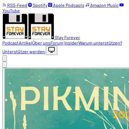
RSS-Feed
Spotify
Apple Podcasts
Amazon Music
YouTube
Stay Forever
Podcast
Artikel
Über uns
Forum
Insider
Warum unterstützen?
Unterstützer werden