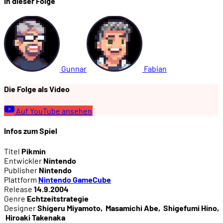
In dieser Folge
00:24:59
Inspiration: La Planète Sauvage (1973)
00:26:19
Die Pikmin werden bunt
Gunnar
Fabian
00:28:30
Wechsel auf den Gamecube
Die Folge als Video
00:29:55
Das Spiel entsteht
Auf YouTube ansehen
Infos zum Spiel
00:33:05
Shigeru Miyamoto greift ein
Titel
Pikmin
Entwickler
Nintendo
00:36:39
Miyamotos Designveränderungen
Publisher
Nintendo
Plattform
Nintendo GameCube
Release
14.9.2004
00:38:30
Vorstellung auf der E3 2001
Genre
Echtzeitstrategie
Designer
Shigeru Miyamoto
,
Masamichi Abe
,
Shigefumi Hino
,
Hiroaki Takenaka