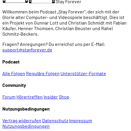
Stay Forever
00:55:44
Die Spielumgebungen
Willkommen beim Podcast „Stay Forever", der sich mit der
Glorie alter Computer- und Videospiele beschäftigt. Dies ist
ein Projekt von Gunnar Lott und Christian Schmidt mit Fabian
00:57:00
Herausforderungen im Spielablauf
Käufer, Henner Thomsen, Christian Beuster und Rahel
Schmitz-Beckers.
00:58:20
Drei verschiedenen Pikmin-Arten: Rot ist feuerfest
Fragen? Anregungen? Du erreichst uns per E-Mail:
support@stayforever.de
00:58:54
... Gelb kann Bomben werfen ...
Podcast
Alle Folgen
Reguläre Folgen
Unterstützer-Formate
00:59:35
... und Blau kann schwimmen
Community
01:01:27
Zeitlimit und Einbruch der Dunkelheit
Forum
Hörertreffen
Insider
Shop
Nutzungsbedingungen
01:03:41
Haushalten mit Zeit und Pikmin
Vertrag widerrufen
Datenschutz
Impressum
Nutzungsbedingungen
01:08:39
Pikmin als Verbrauchsressource