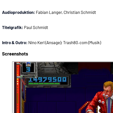
00:15:24
- Robotron 2084 (1982)
Audioproduktion:
Fabian Langer, Christian Schmidt
00:16:22
- Eugene Jarvis
Titelgrafik:
Paul Schmidt
00:16:57
- SpaceWar
Intro & Outro:
Nino Kerl (Ansage); Trash80.com (Musik)
00:17:51
- Eugene Jarvis' Weg in die Spielebranche
Screenshots
00:18:53
- Steve Ritchie
00:19:51
- Eugene Jarvis' erste Spiele für Williams
00:21:24
- Digitalisierte Grafiken in NARC (1988)
00:22:45
- Vorbild für Smash TV: Robotron 2048