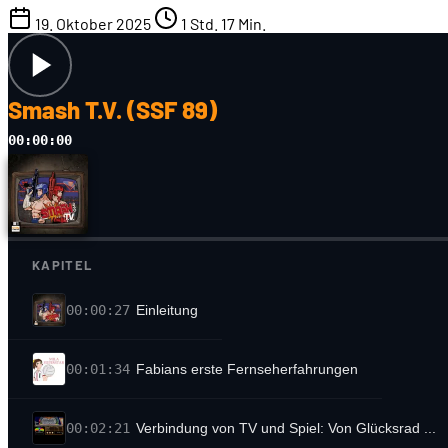
19. Oktober 2025
1 Std. 17 Min.
Smash T.V. (SSF 89)
00:00:00
KAPITEL
00:00:27
Einleitung
00:01:34
Fabians erste Fernseherfahrungen
00:02:21
Verbindung von TV und Spiel: Von Glücksrad ...