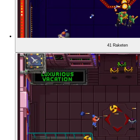
00:31:23
- Enge, Hektik, Crowd Control
00:33:15
- Karte und Wahl des nächsten Raums
00:33:57
- Dauerfeuer!
41 Raketen
00:34:56
- Der Moderator der Show
00:35:32
- Der erste Boss: Mutoid Man
00:37:34
- Weitere Bossgegner
00:37:54
- Endboss und Spielstrategien
00:41:06
- Extrawaffen