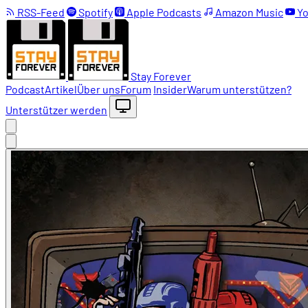
RSS-Feed
Spotify
Apple Podcasts
Amazon Music
Yo
Stay Forever
Podcast
Artikel
Über uns
Forum
Insider
Warum unterstützen?
Unterstützer werden