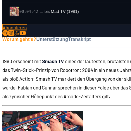
00:04:42
... bis Mad TV (1991)
Abonnieren
00:05:02
SMASH TV
Worum geht's?
Unterstützung
Transkript
00:07:05
- Besonderheiten des Spiels
1990 erscheint mit
Smash TV
eines der lautesten, brutalsten
00:07:38
- Vorbild: Running Man
das Twin-Stick-Prinzip von Robotron: 2084 in ein neues Jahr
als bloß Action: Smash TV markiert den Übergang von der skil
00:07:59
- Gewaltgrad
wurde. Fabian und Gunnar sprechen in dieser Folge über das 
als zynischer Höhepunkt des Arcade-Zeitalters gilt.
00:08:18
- Steuerungskonzept
00:10:05
- Rahmenhandlung