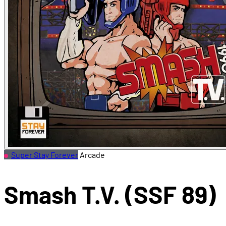
Super Stay Forever
Arcade
Smash T.V. (SSF 89)