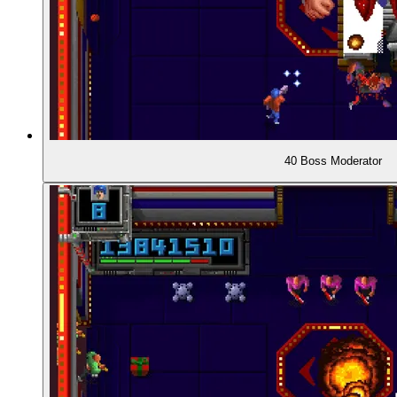
00:23:38
- Der Wegbereiter: Mark Turmell
00:24:38
- Der Grafiker: John Tobias
00:25:51
- Gekippte Spielperspektive
40 Boss Moderator
00:27:20
- Massenhaft Sprites auf dem Schirm
00:28:03
- Blut und Gewalt
00:29:01
- Der fertige Automat (1990)
00:29:22
SPIELBESCHREIBUNG