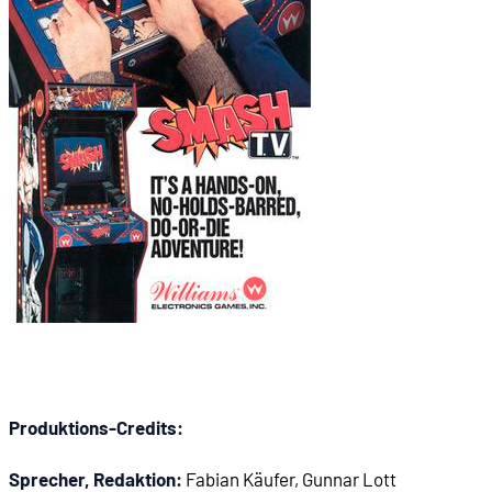
00:11:37
- Teilweise freie Wahl des Wegs
00:12:08
- Bosskämpfe
00:12:20
ENTSTEHUNGSGESCHICHTE
00:12:35
- Williams als Flipper-Firma
00:13:30
- Ataris Pong (1972)
00:13:52
- Williams' erstes Videospiel: Paddle Ball (1973)
00:14:58
- Erster großer Hit: Defender (1981)
Produktions-Credits:
00:15:12
- Joust (1982)
Sprecher, Redaktion:
Fabian Käufer, Gunnar Lott