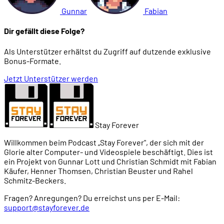
Gunnar
Fabian
00:48:49
Don Daglows Weg in die Branche
Dir gefällt diese Folge?
Als Unterstützer erhältst du Zugriff auf dutzende exklusive
00:57:51
Wie hört sich das Spiel an?
Bonus-Formate.
Jetzt Unterstützer werden
01:00:03
Wie spielt man das heutzutage?
01:03:39
Spielen auf dem Fernseher
Stay Forever
Willkommen beim Podcast „Stay Forever", der sich mit der
01:04:38
Wie erfolgreich waren Intellivision und Utopia?
Glorie alter Computer- und Videospiele beschäftigt. Dies ist
ein Projekt von Gunnar Lott und Christian Schmidt mit Fabian
Käufer, Henner Thomsen, Christian Beuster und Rahel
01:12:20
Santa Paravia
Schmitz-Beckers.
Fragen? Anregungen? Du erreichst uns per E-Mail:
01:12:45
Leistung und Bedeutung des Spiels
support@stayforever.de