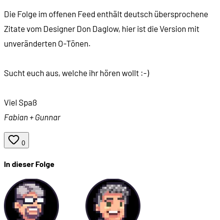
Die Folge im offenen Feed enthält deutsch übersprochene
00:20:31
Schiffe, Wetter und Fischschwärme
Zitate vom Designer Don Daglow, hier ist die Version mit
unveränderten O-Tönen.
00:21:24
Welche Gebäude gibt es?
Sucht euch aus, welche ihr hören wollt :-)
00:28:09
Echtzeit-Steuerung der Schiffe
Viel Spaß
00:32:38
Die Zufalls-Elemente: Stürme, Fische und Pirate
Fabian + Gunnar
00:37:03
Dynamik und Strategie in den Spielrunden
0
00:40:52
"So gewinnen Sie den Regierungspreis"
In dieser Folge
00:42:20
Das Spiel und seine Plattform
00:48:01
Frühe Intellivision-Spiele (Major League Baseball