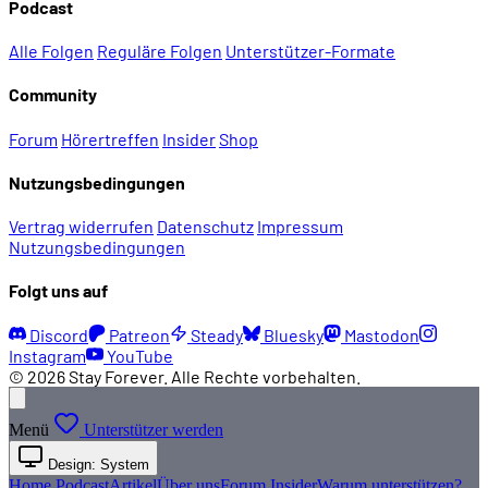
Podcast
Alle Folgen
Reguläre Folgen
Unterstützer-Formate
Community
Forum
Hörertreffen
Insider
Shop
Nutzungsbedingungen
Vertrag widerrufen
Datenschutz
Impressum
Nutzungsbedingungen
Folgt uns auf
Discord
Patreon
Steady
Bluesky
Mastodon
Instagram
YouTube
© 2026 Stay Forever. Alle Rechte vorbehalten.
Menü
Unterstützer werden
Design: System
Home
Podcast
Artikel
Über uns
Forum
Insider
Warum unterstützen?