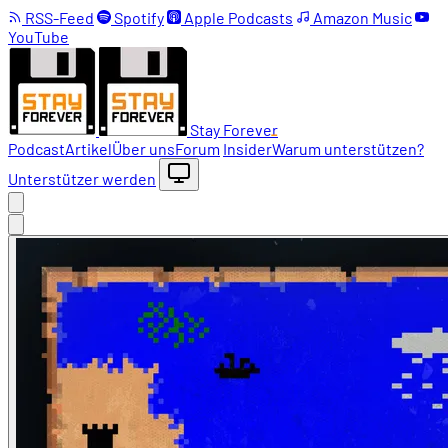
RSS-Feed
Spotify
Apple Podcasts
Amazon Music
YouTube
Stay Forever
Podcast
Artikel
Über uns
Forum
Insider
Warum unterstützen?
Unterstützer werden